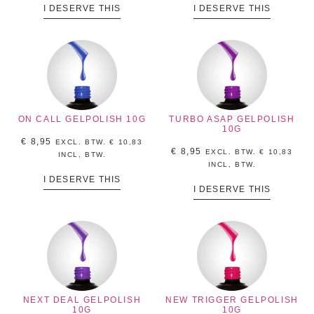
I DESERVE THIS
I DESERVE THIS
ON CALL GELPOLISH 10G
TURBO ASAP GELPOLISH
10G
€
8,95
EXCL. BTW.
€
10,83
€
8,95
EXCL. BTW.
€
10,83
INCL, BTW.
INCL, BTW.
I DESERVE THIS
I DESERVE THIS
NEXT DEAL GELPOLISH
NEW TRIGGER GELPOLISH
10G
10G