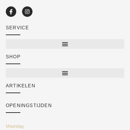
SERVICE
SHOP
Shop
New arrivals
Sale
ARTIKELEN
Cart
Over ons
Checkout
Academy
OPENINGSTIJDEN
Mijn account
Klantenservice
Algemene voorwaarden
Maandag
Blog