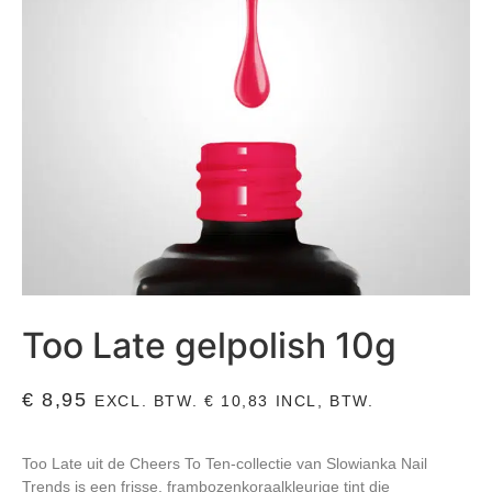
Too Late gelpolish 10g
€
8,95
EXCL. BTW.
€
10,83
INCL, BTW.
Too Late uit de Cheers To Ten-collectie van Slowianka Nail
Trends is een frisse, frambozenkoraalkleurige tint die