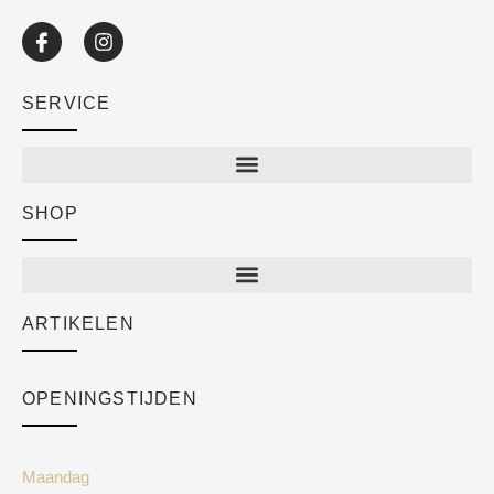
SERVICE
SHOP
Shop
New arrivals
Sale
ARTIKELEN
Cart
Over ons
Checkout
Academy
OPENINGSTIJDEN
Mijn account
Klantenservice
Algemene voorwaarden
Maandag
Blog