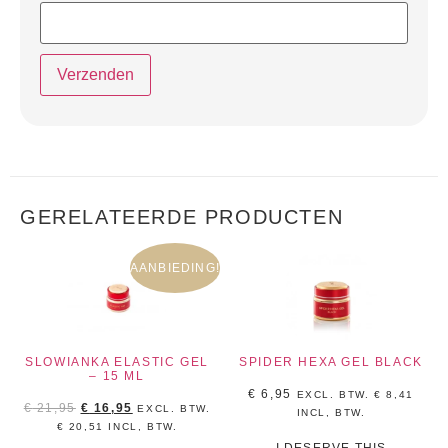
GERELATEERDE PRODUCTEN
AANBIEDING!
SLOWIANKA ELASTIC GEL
SPIDER HEXA GEL BLACK
– 15 ML
€
6,95
EXCL. BTW.
€
8,41
€
21,95
€
16,95
EXCL. BTW.
INCL, BTW.
€
20,51
INCL, BTW.
I DESERVE THIS