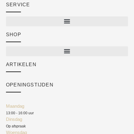
SERVICE
SHOP
Shop
New arrivals
Sale
ARTIKELEN
Cart
Over ons
Checkout
Academy
OPENINGSTIJDEN
Mijn account
Klantenservice
Algemene voorwaarden
Maandag
Blog
13:00 - 16:00 uur
Verzendkosten
Dinsdag
Privacyverklaring
Op afspraak
Woensdag