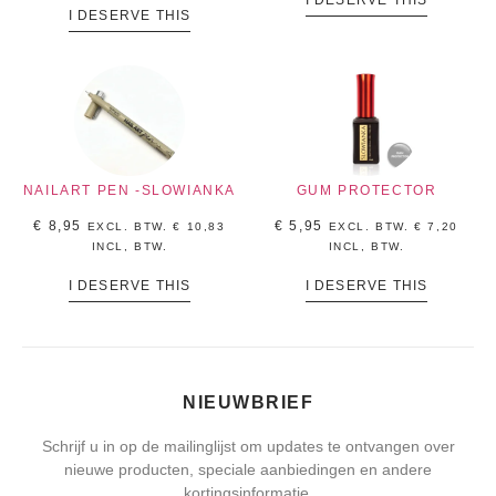
I DESERVE THIS
NAILART PEN -SLOWIANKA
GUM PROTECTOR
€
8,95
€
5,95
EXCL. BTW.
€
10,83
EXCL. BTW.
€
7,20
INCL, BTW.
INCL, BTW.
I DESERVE THIS
I DESERVE THIS
NIEUWBRIEF
Schrijf u in op de mailinglijst om updates te ontvangen over
nieuwe producten, speciale aanbiedingen en andere
kortingsinformatie.