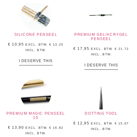
SILICONE PENSEEL
PREMIUM GEL/ACRYGEL
PENSEEL
€
10,95
EXCL. BTW.
€
13,25
€
17,95
EXCL. BTW.
€
21,72
INCL, BTW.
INCL, BTW.
I DESERVE THIS
I DESERVE THIS
PREMIUM MAGIC PENSEEL
DOTTING TOOL
10
€
12,95
EXCL. BTW.
€
15,67
€
13,90
EXCL. BTW.
€
16,82
INCL, BTW.
INCL, BTW.