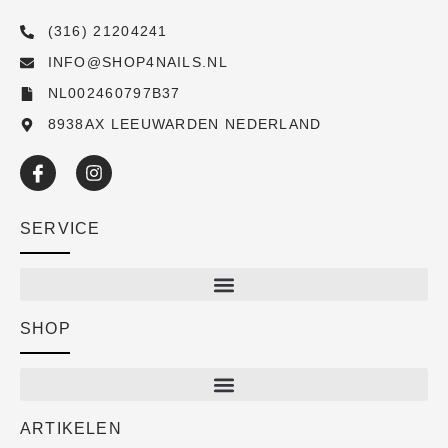
(316) 21204241
INFO@SHOP4NAILS.NL
NL002460797B37
8938AX LEEUWARDEN NEDERLAND
SERVICE
SHOP
Shop
New arrivals
Sale
ARTIKELEN
Cart