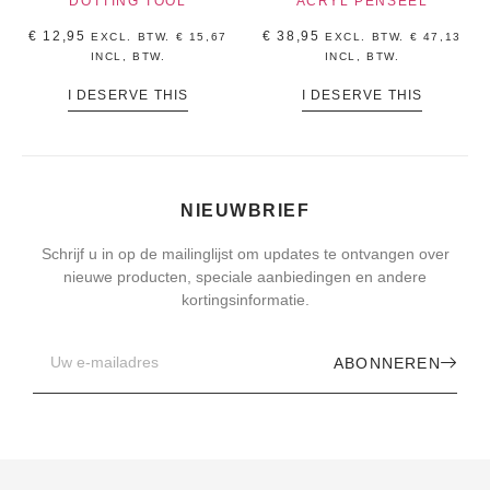
DOTTING TOOL
ACRYL PENSEEL
€
12,95
€
38,95
EXCL. BTW.
€
15,67
EXCL. BTW.
€
47,13
INCL, BTW.
INCL, BTW.
I DESERVE THIS
I DESERVE THIS
NIEUWBRIEF
Schrijf u in op de mailinglijst om updates te ontvangen over
nieuwe producten, speciale aanbiedingen en andere
kortingsinformatie.
ABONNEREN