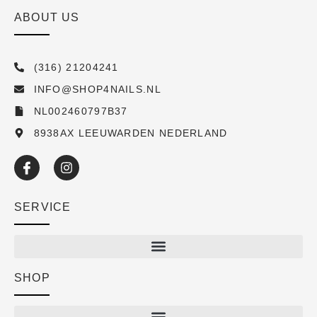
ABOUT US
(316) 21204241
INFO@SHOP4NAILS.NL
NL002460797B37
8938AX LEEUWARDEN NEDERLAND
SERVICE
SHOP
Shop
New arrivals