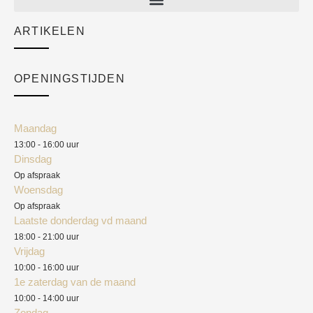
Sale
ARTIKELEN
Cart
Over ons
Checkout
Academy
OPENINGSTIJDEN
Mijn account
Klantenservice
Algemene voorwaarden
Maandag
Blog
13:00 - 16:00 uur
Verzendkosten
Dinsdag
Privacyverklaring
Op afspraak
Woensdag
Herroepingsrecht
Op afspraak
Laatste donderdag vd maand
Klachten
18:00 - 21:00 uur
Vrijdag
10:00 - 16:00 uur
1e zaterdag van de maand
10:00 - 14:00 uur
Zondag