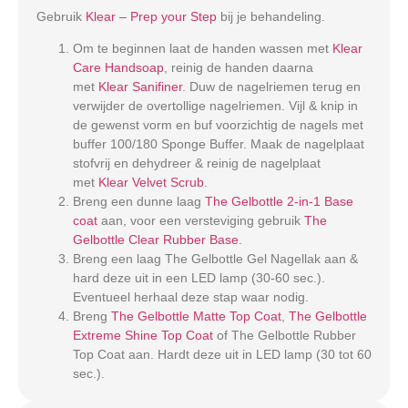
Gebruik
Klear – Prep your Step
bij je behandeling.
Om te beginnen laat de handen wassen met
Klear
Care Handsoap
, reinig de handen daarna
met
Klear Sanifiner
. Duw de nagelriemen terug en
verwijder de overtollige nagelriemen. Vijl & knip in
de gewenst vorm en buf voorzichtig de nagels met
buffer 100/180 Sponge Buffer. Maak de nagelplaat
stofvrij en dehydreer & reinig de nagelplaat
met
Klear Velvet Scrub
.
Breng een dunne laag
The Gelbottle 2-in-1 Base
coat
aan, voor een versteviging gebruik
The
Gelbottle Clear Rubber Base
.
Breng een laag The Gelbottle Gel Nagellak aan &
hard deze uit in een LED lamp (30-60 sec.).
Eventueel herhaal deze stap waar nodig.
Breng
The Gelbottle Matte Top Coat
,
The Gelbottle
Extreme Shine Top Coat
of The Gelbottle Rubber
Top Coat aan. Hardt deze uit in LED lamp (30 tot 60
sec.).