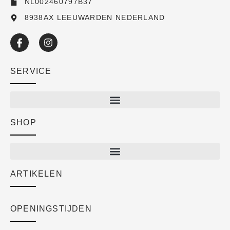
NL002460797B37
8938AX LEEUWARDEN NEDERLAND
SERVICE
SHOP
Shop
New arrivals
Sale
ARTIKELEN
Cart
Over ons
Checkout
Academy
OPENINGSTIJDEN
Mijn account
Klantenservice