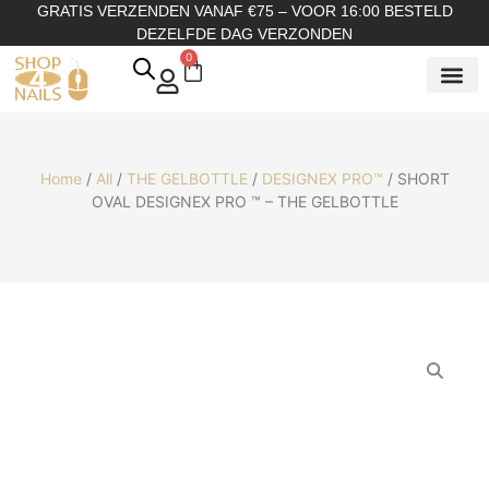
GRATIS VERZENDEN VANAF €75 – VOOR 16:00 BESTELD
DEZELFDE DAG VERZONDEN
0
SHOP OP
SHOP OP ME
OVER ONS
Home
/
All
/
THE GELBOTTLE
/
DESIGNEX PRO™
/ SHORT
OVAL DESIGNEX PRO ™ – THE GELBOTTLE