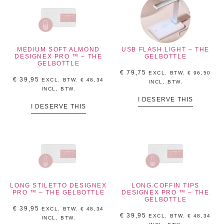
MEDIUM SOFT ALMOND
USB FLASH LIGHT – THE
DESIGNEX PRO ™ – THE
GELBOTTLE
GELBOTTLE
€
79,75
EXCL. BTW.
€
96,50
€
39,95
EXCL. BTW.
€
48,34
INCL, BTW.
INCL, BTW.
I DESERVE THIS
I DESERVE THIS
LONG STILETTO DESIGNEX
LONG COFFIN TIPS
PRO ™ – THE GELBOTTLE
DESIGNEX PRO ™ – THE
GELBOTTLE
€
39,95
EXCL. BTW.
€
48,34
€
39,95
EXCL. BTW.
€
48,34
INCL, BTW.