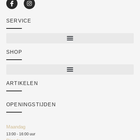
SERVICE
SHOP
Shop
New arrivals
Sale
ARTIKELEN
Cart
Over ons
Checkout
Academy
OPENINGSTIJDEN
Mijn account
Klantenservice
Algemene voorwaarden
Maandag
Blog
13:00 - 16:00 uur
Verzendkosten