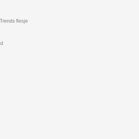
rends flesje
nd