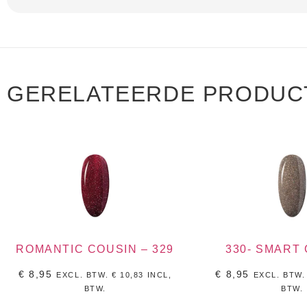
GERELATEERDE PRODUC
ROMANTIC COUSIN – 329
330- SMART
€
8,95
€
8,95
EXCL. BTW.
€
10,83
INCL,
EXCL. BTW
BTW.
BTW.