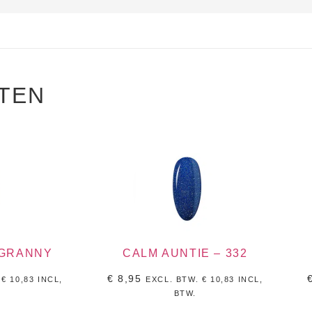
TEN
 GRANNY
CALM AUNTIE – 332
€
8,95
.
€
10,83
INCL,
EXCL. BTW.
€
10,83
INCL,
BTW.