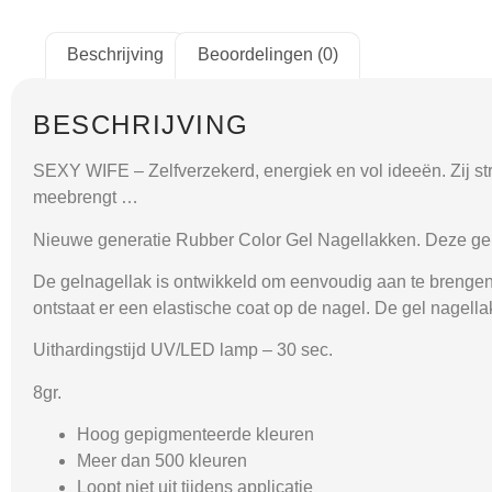
Beschrijving
Beoordelingen (0)
BESCHRIJVING
SEXY WIFE
– Zelfverzekerd, energiek en vol ideeën. Zij st
meebrengt …
Nieuwe generatie Rubber Color Gel Nagellakken. Deze gel 
De gelnagellak is ontwikkeld om eenvoudig aan te brengen. D
ontstaat er een elastische coat op de nagel. De gel nagellak
Uithardingstijd UV/LED lamp – 30 sec.
8gr.
Hoog gepigmenteerde kleuren
Meer dan 500 kleuren
Loopt niet uit tijdens applicatie