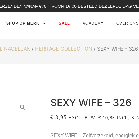
ERZENDEN VANAF €75 – VOOR 16:00 BESTELD DEZELFDE DAG 
SHOP OP MERK
SALE
ACADEMY
OVER ONS
L NAGELLAK
/
HERITAGE COLLECTION
/ SEXY WIFE – 326
SEXY WIFE – 326
€
8,95
EXCL. BTW.
€
10,83
INCL, BT
SEXY WIFE
– Zelfverzekerd, energiek en