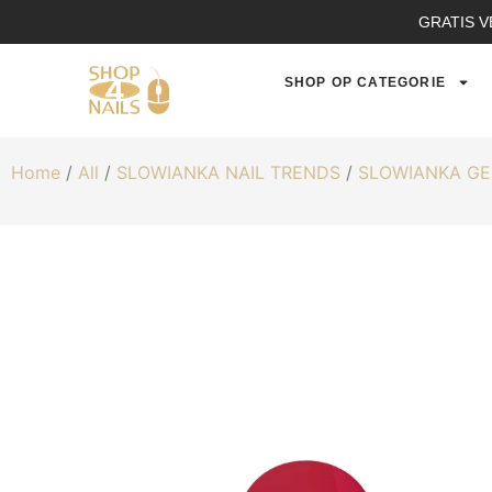
GRATIS V
SHOP OP CATEGORIE
Home
/
All
/
SLOWIANKA NAIL TRENDS
/
SLOWIANKA GE