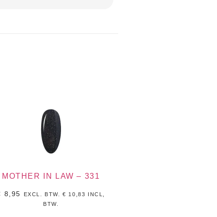
MOTHER IN LAW – 331
€
8,95
EXCL. BTW.
€
10,83
INCL,
BTW.