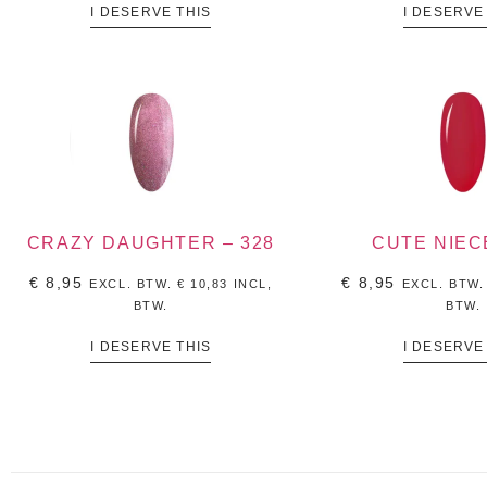
I DESERVE THIS
I DESERVE
CRAZY DAUGHTER – 328
CUTE NIECE
€
8,95
€
8,95
EXCL. BTW.
€
10,83
INCL,
EXCL. BTW
BTW.
BTW.
I DESERVE THIS
I DESERVE