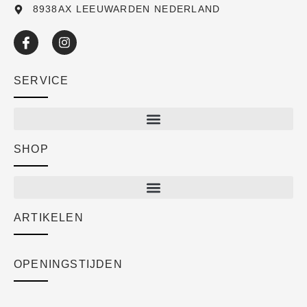
8938AX LEEUWARDEN NEDERLAND
SERVICE
SHOP
Shop
New arrivals
Sale
ARTIKELEN
Cart
Over ons
Checkout
Academy
OPENINGSTIJDEN
Mijn account
Klantenservice
Algemene voorwaarden