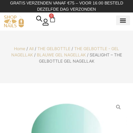
GRATIS VERZENDEN VANAF €75 – VOOR 16:00 BESTELD
DEZELFDE DAG VERZONDEN
0
SHOP OP
SHOP OP ME
OVER ONS
Home
/
All
/
THE GELBOTTLE
/
THE GELBOTTLE - GEL
NAGELLAK
/
BLAUWE GEL NAGELLAK
/ SEALIGHT – THE
GELBOTTLE GEL NAGELLAK