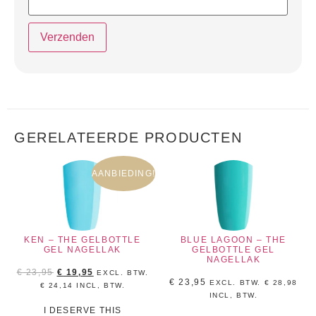
GERELATEERDE PRODUCTEN
AANBIEDING!
KEN – THE GELBOTTLE
BLUE LAGOON – THE
GEL NAGELLAK
GELBOTTLE GEL
NAGELLAK
€
23,95
€
19,95
EXCL. BTW.
€
23,95
EXCL. BTW.
€
28,98
€
24,14
INCL, BTW.
INCL, BTW.
I DESERVE THIS