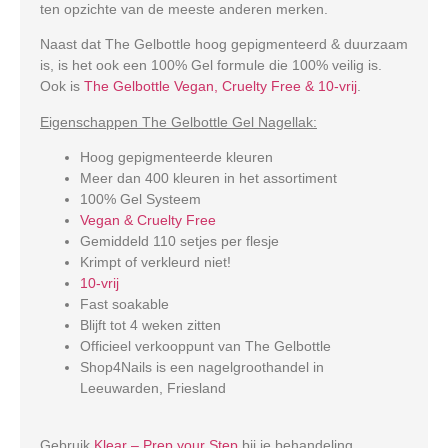
ten opzichte van de meeste anderen merken.
Naast dat The Gelbottle hoog gepigmenteerd & duurzaam
is, is het ook een 100% Gel formule die 100% veilig is.
Ook is
The Gelbottle Vegan, Cruelty Free & 10-vrij
.
Eigenschappen The Gelbottle Gel Nagellak:
Hoog gepigmenteerde kleuren
Meer dan 400 kleuren in het assortiment
100% Gel Systeem
Vegan & Cruelty Free
Gemiddeld 110 setjes per flesje
Krimpt of verkleurd niet!
10-vrij
Fast soakable
Blijft tot 4 weken zitten
Officieel verkooppunt van The Gelbottle
Shop4Nails is een nagelgroothandel in
Leeuwarden, Friesland
Gebruik
Klear – Prep your Step
bij je behandeling.