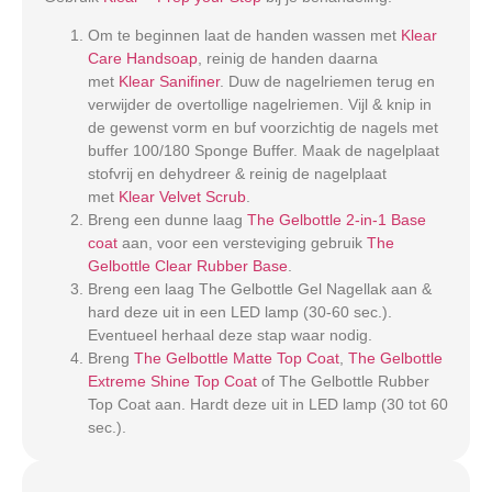
Om te beginnen laat de handen wassen met
Klear
Care Handsoap
, reinig de handen daarna
met
Klear Sanifiner
. Duw de nagelriemen terug en
verwijder de overtollige nagelriemen. Vijl & knip in
de gewenst vorm en buf voorzichtig de nagels met
buffer 100/180 Sponge Buffer. Maak de nagelplaat
stofvrij en dehydreer & reinig de nagelplaat
met
Klear Velvet Scrub
.
Breng een dunne laag
The Gelbottle 2-in-1 Base
coat
aan, voor een versteviging gebruik
The
Gelbottle Clear Rubber Base
.
Breng een laag The Gelbottle Gel Nagellak aan &
hard deze uit in een LED lamp (30-60 sec.).
Eventueel herhaal deze stap waar nodig.
Breng
The Gelbottle Matte Top Coat
,
The Gelbottle
Extreme Shine Top Coat
of The Gelbottle Rubber
Top Coat aan. Hardt deze uit in LED lamp (30 tot 60
sec.).