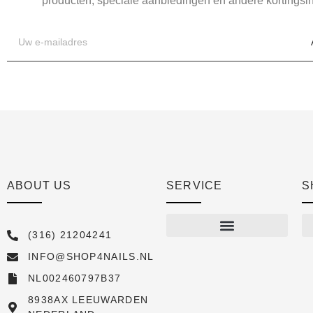
producten, speciale aanbiedingen en andere kortingsin
ABOUT US
SERVICE
S
(316) 21204241
INFO@SHOP4NAILS.NL
Shop
NL002460797B37
New arrivals
8938AX LEEUWARDEN