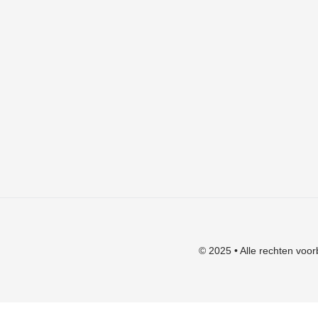
Mijn account
Algemene voorwaarden
Verzendkosten
Privacyverklaring
Herroepingsrecht
Klachten
© 2025 • Alle rechten voor