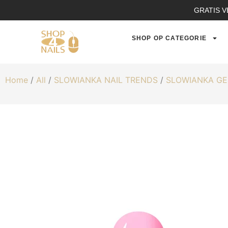
GRATIS V
SHOP OP CATEGORIE
Home
/
All
/
SLOWIANKA NAIL TRENDS
/
SLOWIANKA GE