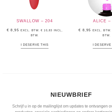
SWALLOW – 204
ALICE –
€
8,95
€
8,95
EXCL. BTW.
€
10,83
INCL,
EXCL. BTW
BTW.
BTW.
I DESERVE THIS
I DESERVE
NIEUWBRIEF
Schrijf u in op de mailinglijst om updates te ontvangen 