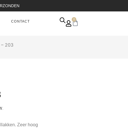
VERZONDEN
0
CONTACT
 – 203
3
W.
llakken. Zeer hoog