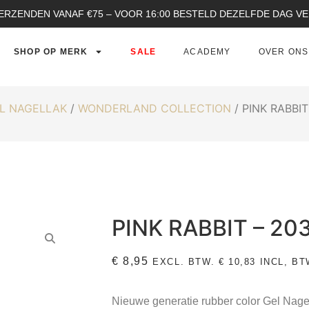
ERZENDEN VANAF €75 – VOOR 16:00 BESTELD DEZELFDE DAG 
SHOP OP MERK
SALE
ACADEMY
OVER ONS
L NAGELLAK
/
WONDERLAND COLLECTION
/ PINK RABBIT
PINK RABBIT – 20
€
8,95
EXCL. BTW.
€
10,83
INCL, BT
Nieuwe generatie rubber color Gel Nage