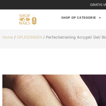
GRATIS V
SHOP OP CATEGORIE
Home
/
OPLEIDINGEN
/ Perfectietraining Acrygel/ Gel/ B