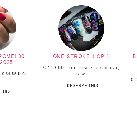
ROME! 30
ONE STROKE 1 OP 1
B
2025
€
149,00
EXCL. BTW.
€
180,29
INCL,
.
€
66,55
INCL,
BTW.
€
2
I DESERVE THIS
 THIS