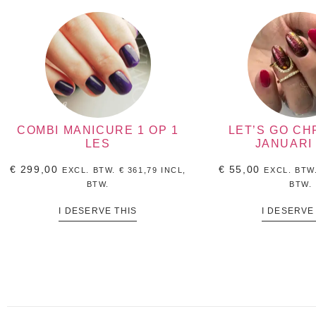
COMBI MANICURE 1 OP 1
LET’S GO CH
LES
JANUARI 
€
299,00
€
55,00
EXCL. BTW.
€
361,79
INCL,
EXCL. BTW
BTW.
BTW.
I DESERVE THIS
I DESERVE