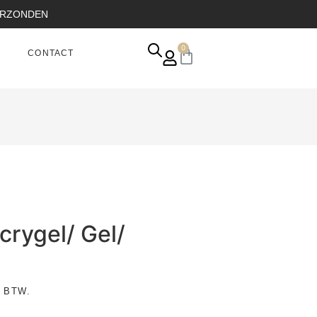
VERZONDEN
0
CONTACT
crygel/ Gel/
 BTW.