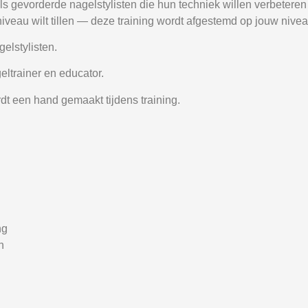
s gevorderde nagelstylisten die hun techniek willen verbeteren e
veau wilt tillen — deze training wordt afgestemd op jouw nivea
elstylisten.
eltrainer en educator.
dt een hand gemaakt tijdens training.
ng
n