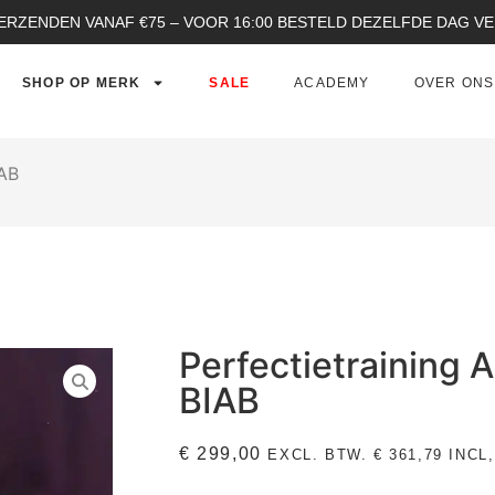
ERZENDEN VANAF €75 – VOOR 16:00 BESTELD DEZELFDE DAG 
SHOP OP MERK
SALE
ACADEMY
OVER ONS
IAB
Perfectietraining A
BIAB
€
299,00
EXCL. BTW.
€
361,79
INCL,