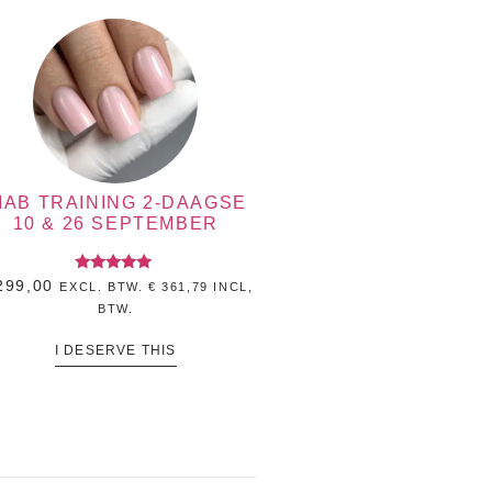
IAB TRAINING 2-DAAGSE
10 & 26 SEPTEMBER
Gewaardeerd
99,00
EXCL. BTW.
€
361,79
INCL,
5.00
BTW.
uit 5
I DESERVE THIS