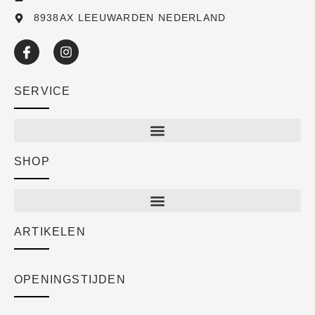
8938AX LEEUWARDEN NEDERLAND
SERVICE
SHOP
Shop
New arrivals
Sale
ARTIKELEN
Cart
Over ons
Checkout
Academy
OPENINGSTIJDEN
Mijn account
Klantenservice