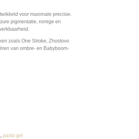
ntwikkeld voor maximale precisie.
pure pigmentatie, romige en
rwerkbaarheid.
ieken zoals One Stroke, Zhostovo
reëren van ombre- en Babyboom-
l
,
pasta gel