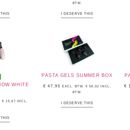
BTW.
 THIS
I DESERVE THIS
PASTA GELS SUMMER BOX
P
SNOW WHITE
€
47,95
€
1
EXCL. BTW.
€
58,02
INCL,
BTW.
.
€
15,67
INCL,
I DESERVE THIS
 THIS