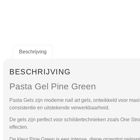
Beschrijving
BESCHRIJVING
Pasta Gel Pine Green
Pasta Gels zijn moderne nail art gels, ontwikkeld voor max
consistentie en uitstekende verwerkbaarheid.
De gels zijn perfect voor schildertechnieken zoals One S
effecten.
De kleur
Pine Green
is een intense, diepe groentint geïnspi