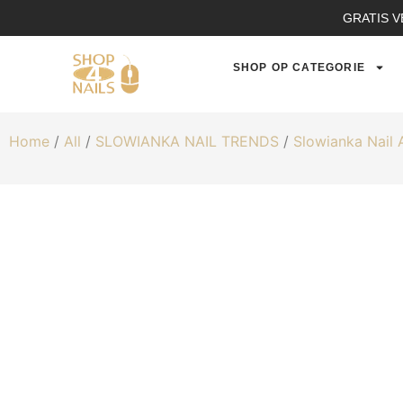
GRATIS V
SHOP OP CATEGORIE
Home
/
All
/
SLOWIANKA NAIL TRENDS
/
Slowianka Nail 