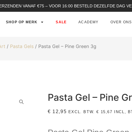
ERZENDEN VANAF €75 – VOOR 16:00 BESTELD DEZELFDE DAG 
SHOP OP MERK
SALE
ACADEMY
OVER ONS
Art
/
Pasta Gels
/ Pasta Gel – Pine Green 3g
Pasta Gel – Pine G
€
12,95
EXCL. BTW.
€
15,67
INCL, B