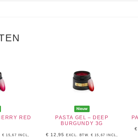
TEN
Nieuw
CHERRY RED
PASTA GEL – DEEP
PA
BURGUNDY 3G
€
€
12,95
.
€
15,67
INCL,
EXCL. BTW.
€
15,67
INCL,