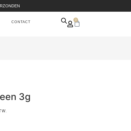
VERZONDEN
0
CONTACT
reen 3g
TW.