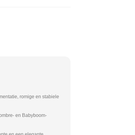
mentatie, romige en stabiele
an ombre- en Babyboom-
iepte en een elegante,