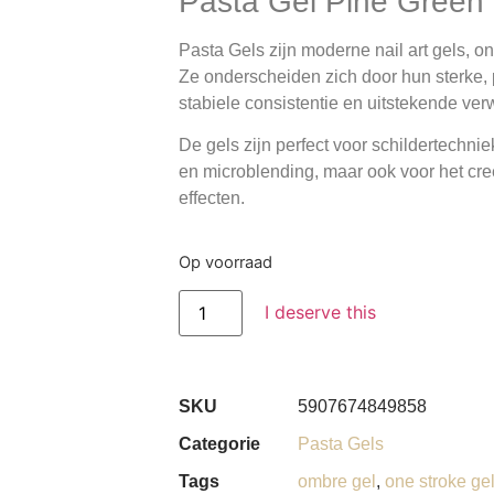
Pasta Gel Pine Green
Pasta Gels zijn moderne nail art gels, o
Ze onderscheiden zich door hun sterke, 
stabiele consistentie en uitstekende ve
De gels zijn perfect voor schildertechn
en microblending, maar ook voor het c
effecten.
Op voorraad
I deserve this
SKU
5907674849858
Categorie
Pasta Gels
Tags
ombre gel
,
one stroke ge