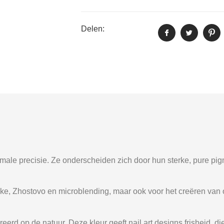
Delen:
imale precisie. Ze onderscheiden zich door hun sterke, pure pig
troke, Zhostovo en microblending, maar ook voor het creëren v
reerd op de natuur. Deze kleur geeft nail art designs frisheid, d