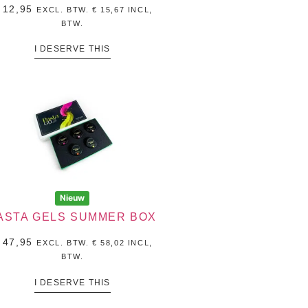
12,95
EXCL. BTW.
€
15,67
INCL,
BTW.
I DESERVE THIS
Nieuw
ASTA GELS SUMMER BOX
47,95
EXCL. BTW.
€
58,02
INCL,
BTW.
I DESERVE THIS