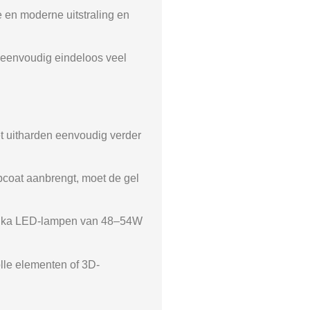
le en moderne uitstraling en
e eenvoudig eindeloos veel
et uitharden eenvoudig verder
opcoat aanbrengt, moet de gel
wianka LED-lampen van 48–54W
olle elementen of 3D-