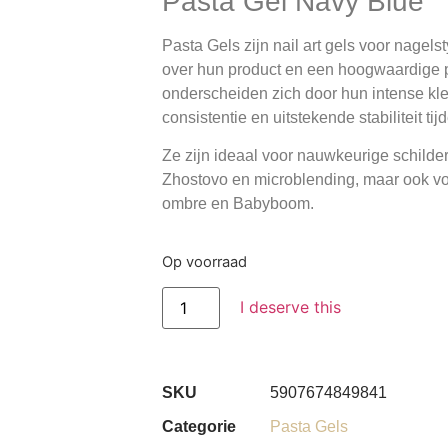
Pasta Gel Navy Blue
Pasta Gels zijn nail art gels voor nagelst
over hun product en een hoogwaardige 
onderscheiden zich door hun intense kl
consistentie en uitstekende stabiliteit ti
Ze zijn ideaal voor nauwkeurige schilde
Zhostovo en microblending, maar ook vo
ombre en Babyboom.
Op voorraad
I deserve this
SKU
5907674849841
Categorie
Pasta Gels