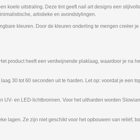
 koele uitstraling. Deze tint geeft nail art designs een stijlvol
inimalistische, artistieke en avondstylingen.
mengbare kleuren. Door de kleuren onderling te mengen creëer j
 Het product heeft een verdwijnende plaklaag, waardoor je na h
aag 30 tot 60 seconden uit te harden. Let op: voordat je een t
t van UV- en LED-lichtbronnen. Voor het uitharden worden Slo
ke lagen. Ze zijn niet geschikt voor het opbouwen van reliëf, b