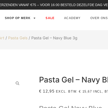
ERZENDEN VANAF €75 – VOOR 16:00 BESTELD DEZELFDE DAG 
SHOP OP MERK
SALE
ACADEMY
OVER ONS
Art
/
Pasta Gels
/ Pasta Gel – Navy Blue 3g
Pasta Gel – Navy B
€
12,95
EXCL. BTW.
€
15,67
INCL, B