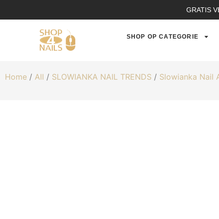
GRATIS V
SHOP OP CATEGORIE
Home
/
All
/
SLOWIANKA NAIL TRENDS
/
Slowianka Nail 