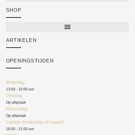
SHOP
Shop
New arrivals
Sale
ARTIKELEN
Cart
Over ons
Checkout
Academy
OPENINGSTIJDEN
Mijn account
Klantenservice
Algemene voorwaarden
Maandag
Blog
13:00 - 16:00 uur
Verzendkosten
Dinsdag
Privacyverklaring
Op afspraak
Woensdag
Herroepingsrecht
Op afspraak
Laatste donderdag vd maand
Klachten
18:00 - 21:00 uur