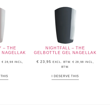
 – THE
NIGHTFALL – THE
L NAGELLAK
GELBOTTLE GEL NAGELLAK
€
23,95
.
€
28,98
INCL,
EXCL. BTW.
€
28,98
INCL,
BTW.
 THIS
I DESERVE THIS