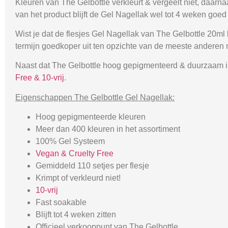
Kleuren van The Gelbottle verkleurt & vergeelt niet, daarn
van het product blijft de Gel Nagellak wel tot 4 weken goed 
Wist je dat de flesjes Gel Nagellak van The Gelbottle 20ml
termijn goedkoper uit ten opzichte van de meeste anderen
Naast dat The Gelbottle hoog gepigmenteerd & duurzaam is,
Free & 10-vrij
.
Eigenschappen The Gelbottle Gel Nagellak:
Hoog gepigmenteerde kleuren
Meer dan 400 kleuren in het assortiment
100% Gel Systeem
Vegan & Cruelty Free
Gemiddeld 110 setjes per flesje
Krimpt of verkleurd niet!
10-vrij
Fast soakable
Blijft tot 4 weken zitten
Officieel verkooppunt van The Gelbottle