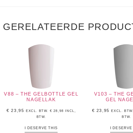
GERELATEERDE PRODUC
V88 – THE GELBOTTLE GEL
V103 – THE 
NAGELLAK
GEL NAG
€
23,95
€
23,95
EXCL. BTW.
€
28,98
INCL,
EXCL. BTW
BTW.
BTW.
I DESERVE THIS
I DESERVE