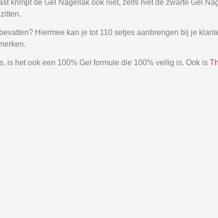
aast krimpt de Gel Nagellak ook niet, zelfs niet de zwarte Gel 
zitten.
 bevatten? Hiermee kan je tot 110 setjes aanbrengen bij je klan
 merken.
 is het ook een 100% Gel formule die 100% veilig is. Ook is
Th