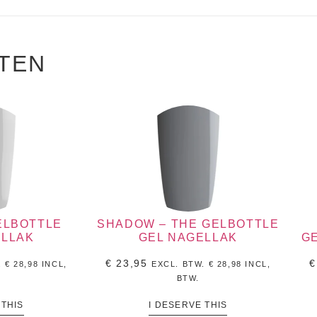
TEN
GELBOTTLE
SHADOW – THE GELBOTTLE
ELLAK
GEL NAGELLAK
G
€
23,95
€
.
€
28,98
INCL,
EXCL. BTW.
€
28,98
INCL,
BTW.
 THIS
I DESERVE THIS