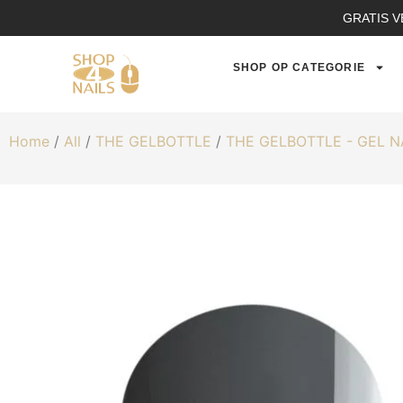
GRATIS V
SHOP OP CATEGORIE
Home
/
All
/
THE GELBOTTLE
/
THE GELBOTTLE - GEL 