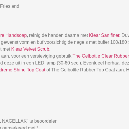
Friesland
are Handsoap
, reinig de handen daarna met
Klear Sanifiner.
Duw
 de gewenst vorm en buf voorzichtig de nagels met buffer 100/18
at met
Klear Velvet Scrub
.
aan, voor een versteviging gebruik
The Gelbottle Clear Rubbe
d deze uit in een LED lamp (30-60 sec.). Eventueel herhaal dez
xtreme Shine Top Coat
of The Gelbottle Rubber Top Coat aan. H
NAGELLAK” te beoordelen
jn gemarkeerd met
*