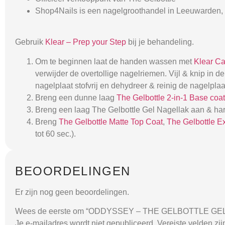
Shop4Nails is een nagelgroothandel in Leeuwarden, 
Gebruik
Klear – Prep your Step
bij je behandeling.
Om te beginnen laat de handen wassen met
Klear C
verwijder de overtollige nagelriemen. Vijl & knip in
nagelplaat stofvrij en dehydreer & reinig de nagelpla
Breng een dunne laag
The Gelbottle 2-in-1 Base coat
Breng een laag The Gelbottle Gel Nagellak aan & har
Breng
The Gelbottle Matte Top Coat
,
The Gelbottle E
tot 60 sec.).
BEOORDELINGEN
Er zijn nog geen beoordelingen.
Wees de eerste om “ODDYSSEY – THE GELBOTTLE GEL 
Je e-mailadres wordt niet gepubliceerd.
Vereiste velden zi