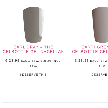
EARL GRAY – THE
EARTHGREY
GELBOTTLE GEL NAGELLAK
GELBOTTLE GE
€
23,95
€
23,95
EXCL. BTW.
€
28,98
INCL,
EXCL. BTW
BTW.
BTW.
I DESERVE THIS
I DESERVE