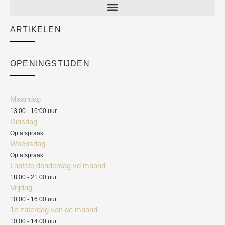
New arrivals
Sale
ARTIKELEN
Cart
Over ons
Checkout
Academy
OPENINGSTIJDEN
Mijn account
Klantenservice
Algemene voorwaarden
Maandag
Blog
13:00 - 16:00 uur
Verzendkosten
Dinsdag
Privacyverklaring
Op afspraak
Woensdag
Herroepingsrecht
Op afspraak
Laatste donderdag vd maand
Klachten
18:00 - 21:00 uur
Vrijdag
10:00 - 16:00 uur
1e zaterdag van de maand
10:00 - 14:00 uur