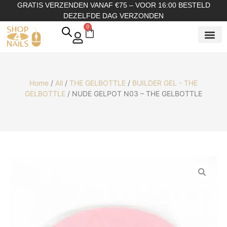
GRATIS VERZENDEN VANAF €75 – VOOR 16:00 BESTELD
DEZELFDE DAG VERZONDEN
0
SHOP OP
SHOP OP ME
OVER ONS
Home
/
All
/
THE GELBOTTLE
/
BUILDER GEL - THE
GELBOTTLE
/ NUDE GELPOT N03 – THE GELBOTTLE