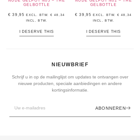
NUDE GELPOT N05 – THE
NUDE GELPOT N02 – THE
GELBOTTLE
GELBOTTLE
€
39,95
€
39,95
EXCL. BTW.
€
48,34
EXCL. BTW.
€
48,34
INCL, BTW.
INCL, BTW.
I DESERVE THIS
I DESERVE THIS
NIEUWBRIEF
Schrijf u in op de mailinglijst om updates te ontvangen over
nieuwe producten, speciale aanbiedingen en andere
kortingsinformatie.
ABONNEREN