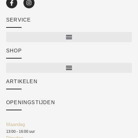
SERVICE
SHOP
Shop
New arrivals
Sale
ARTIKELEN
Cart
Over ons
Checkout
Academy
OPENINGSTIJDEN
Mijn account
Klantenservice
Algemene voorwaarden
Maandag
Blog
13:00 - 16:00 uur
Verzendkosten
Dinsdag