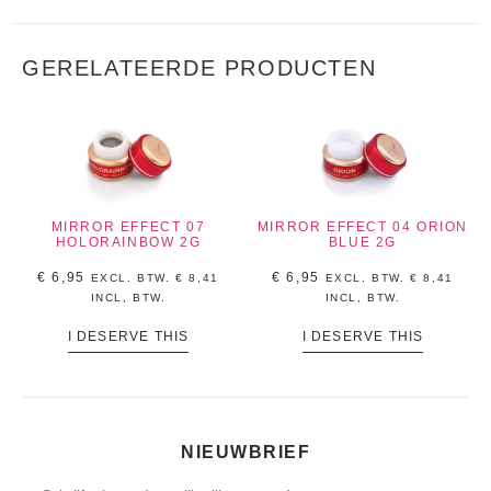
GERELATEERDE PRODUCTEN
MIRROR EFFECT 07
MIRROR EFFECT 04 ORION
HOLORAINBOW 2G
BLUE 2G
€
6,95
€
6,95
EXCL. BTW.
€
8,41
EXCL. BTW.
€
8,41
INCL, BTW.
INCL, BTW.
I DESERVE THIS
I DESERVE THIS
NIEUWBRIEF