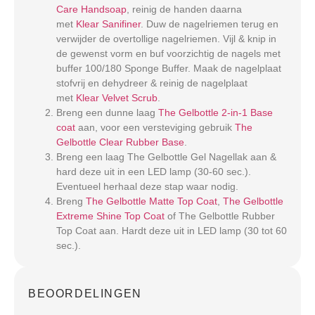
Care Handsoap
, reinig de handen daarna
met
Klear Sanifiner
. Duw de nagelriemen terug en
verwijder de overtollige nagelriemen. Vijl & knip in
de gewenst vorm en buf voorzichtig de nagels met
buffer 100/180 Sponge Buffer. Maak de nagelplaat
stofvrij en dehydreer & reinig de nagelplaat
met
Klear Velvet Scrub
.
Breng een dunne laag
The Gelbottle 2-in-1 Base
coat
aan, voor een versteviging gebruik
The
Gelbottle Clear Rubber Base
.
Breng een laag The Gelbottle Gel Nagellak aan &
hard deze uit in een LED lamp (30-60 sec.).
Eventueel herhaal deze stap waar nodig.
Breng
The Gelbottle Matte Top Coat
,
The Gelbottle
Extreme Shine Top Coat
of The Gelbottle Rubber
Top Coat aan. Hardt deze uit in LED lamp (30 tot 60
sec.).
BEOORDELINGEN