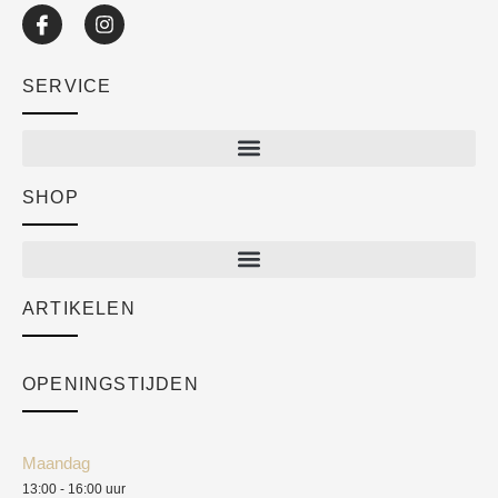
SERVICE
SHOP
Shop
New arrivals
Sale
ARTIKELEN
Cart
Over ons
Checkout
Academy
OPENINGSTIJDEN
Mijn account
Klantenservice
Algemene voorwaarden
Maandag
Blog
13:00 - 16:00 uur
Verzendkosten