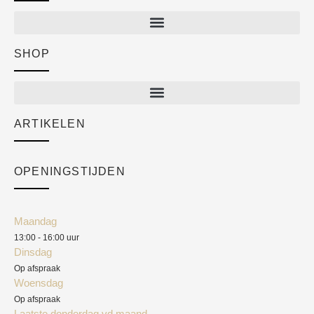
SHOP
Shop
New arrivals
Sale
ARTIKELEN
Cart
Over ons
Checkout
Academy
OPENINGSTIJDEN
Mijn account
Klantenservice
Algemene voorwaarden
Maandag
Blog
13:00 - 16:00 uur
Verzendkosten
Dinsdag
Privacyverklaring
Op afspraak
Woensdag
Herroepingsrecht
Op afspraak
Laatste donderdag vd maand