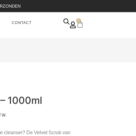
VERZONDEN
0
CONTACT
 – 1000ml
TW.
he cleanser? De Velvet Scrub van