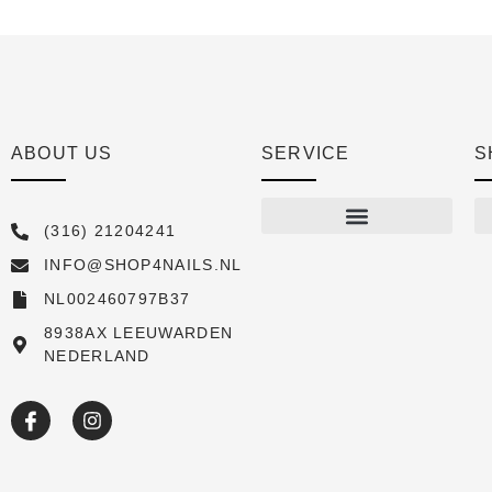
ABOUT US
SERVICE
S
(316) 21204241
INFO@SHOP4NAILS.NL
Shop
NL002460797B37
New arrivals
8938AX LEEUWARDEN
NEDERLAND
Sale
Over ons
Academy
Klantenservice