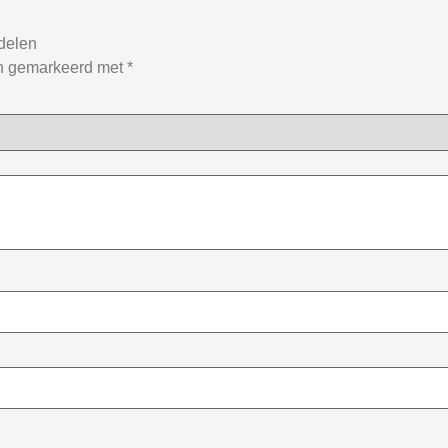
delen
jn gemarkeerd met
*