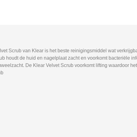
et Scrub van Klear is het beste reinigingsmiddel wat verkrijgba
crub houdt de huid en nagelplaat zacht en voorkomt bacteriële in
luweelzacht. De Klear Velvet Scrub voorkomt lifting waardoor h
ub