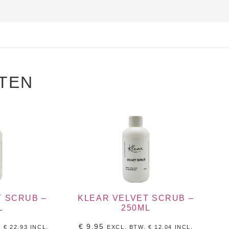
TEN
T SCRUB –
KLEAR VELVET SCRUB –
L
250ML
€
9,95
.
€
22,93
INCL,
EXCL. BTW.
€
12,04
INCL,