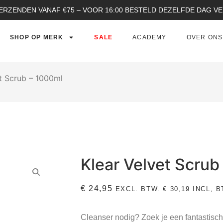
ERZENDEN VANAF €75 – VOOR 16:00 BESTELD DEZELFDE DAG 
SHOP OP MERK
SALE
ACADEMY
OVER ONS
et Scrub – 1000ml
Klear Velvet Scrub
€
24,95
EXCL. BTW.
€
30,19
INCL, B
Cleanser nodig? Zoek je een fantastisc