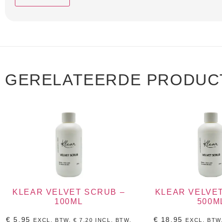
GERELATEERDE PRODUC
KLEAR VELVET SCRUB –
KLEAR VELVE
100ML
500M
€
5,95
€
18,95
EXCL. BTW.
€
7,20
INCL, BTW.
EXCL. BTW