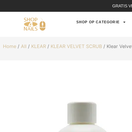
GRATIS V
SHOP OP CATEGORIE
Home
/
All
/
KLEAR
/
KLEAR VELVET SCRUB
/ Klear Velv