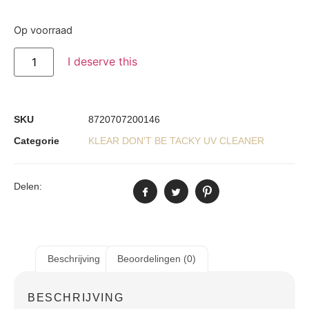
Op voorraad
I deserve this
SKU
8720707200146
Categorie
KLEAR DON'T BE TACKY UV CLEANER
Delen:
Beschrijving
Beoordelingen (0)
BESCHRIJVING