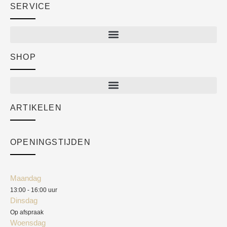
SERVICE
SHOP
Shop
New arrivals
Sale
ARTIKELEN
Cart
Over ons
Checkout
Academy
OPENINGSTIJDEN
Mijn account
Klantenservice
Algemene voorwaarden
Maandag
Blog
13:00 - 16:00 uur
Verzendkosten
Dinsdag
Privacyverklaring
Op afspraak
Woensdag