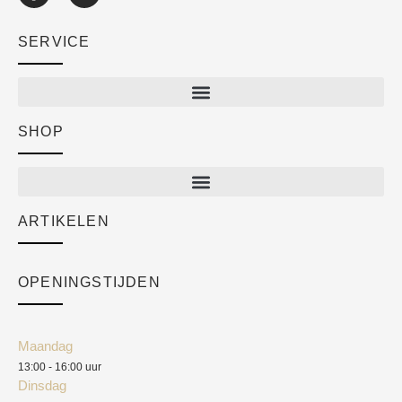
SERVICE
SHOP
Shop
New arrivals
Sale
ARTIKELEN
Cart
Over ons
Checkout
Academy
OPENINGSTIJDEN
Mijn account
Klantenservice
Algemene voorwaarden
Maandag
Blog
13:00 - 16:00 uur
Verzendkosten
Dinsdag