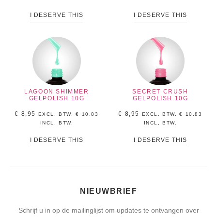
I DESERVE THIS
I DESERVE THIS
LAGOON SHIMMER
SECRET CRUSH
GELPOLISH 10G
GELPOLISH 10G
€
8,95
€
8,95
EXCL. BTW.
€
10,83
EXCL. BTW.
€
10,83
INCL, BTW.
INCL, BTW.
I DESERVE THIS
I DESERVE THIS
NIEUWBRIEF
Schrijf u in op de mailinglijst om updates te ontvangen over