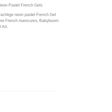
Neon Pastel French Gels
rachtige neon pastel French Gel
erne French manicures, Babyboom
 Art.