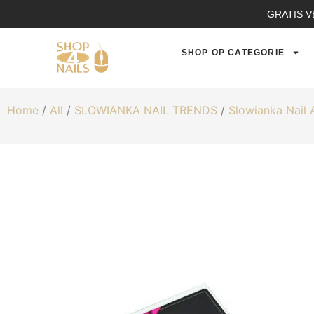
GRATIS V
SHOP OP CATEGORIE
Home
/
All
/
SLOWIANKA NAIL TRENDS
/
Slowianka Nail 