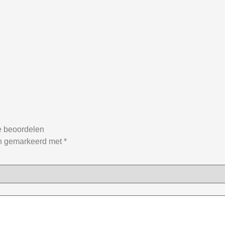
e beoordelen
jn gemarkeerd met
*