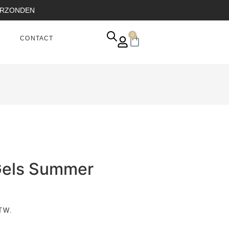
VERZONDEN
0
CONTACT
Gels Summer
TW.