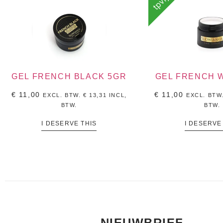
tpvrj
GEL FRENCH BLACK 5GR
GEL FRENCH 
€
11,00
€
11,00
EXCL. BTW.
€
13,31
INCL,
EXCL. BTW
BTW.
BTW.
I DESERVE THIS
I DESERVE
NIEUWBRIEF