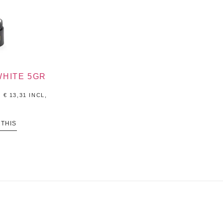
WHITE 5GR
.
€
13,31
INCL,
 THIS