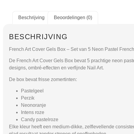
Beschrijving
Beoordelingen (0)
BESCHRIJVING
French Art Cover Gels Box – Set van 5 Neon Pastel Frenc
De
French Art Cover Gels Box
bevat 5 prachtige neon past
designs, ombré-effecten en verfijnde Nail Art.
De box bevat frisse zomertinten:
Pastelgeel
Perzik
Neonoranje
Intens roze
Candy pastelroze
Elke kleur heeft een medium-dikke, zelflevellende consisten
glad resultaat zonder strepen of oneffenheden.