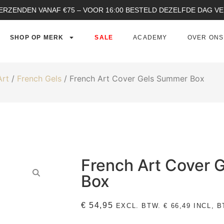
ERZENDEN VANAF €75 – VOOR 16:00 BESTELD DEZELFDE DAG 
SHOP OP MERK
SALE
ACADEMY
OVER ONS
Art
/
French Gels
/ French Art Cover Gels Summer Box
French Art Cover 
Box
€
54,95
EXCL. BTW.
€
66,49
INCL, B