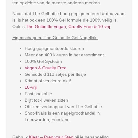
ten opzichte van de meeste anderen merken.
Naast dat The Gelbottle hoog gepigmenteerd & duurzaam
is, is het ook een 100% Gel formule die 100% veilig is.
Ook is
The Gelbottle Vegan, Cruelty Free & 10-vrij
.
Eigenschappen The Gelbottle Gel Nagellak:
Hoog gepigmenteerde kleuren
Meer dan 400 kleuren in het assortiment
100% Gel Systeem
Vegan & Cruelty Free
Gemiddeld 110 setjes per flesje
Krimpt of verkleurd niet!
10-vrij
Fast soakable
Blijft tot 4 weken zitten
Officieel verkooppunt van The Gelbottle
Shop4Nails is een nagelgroothandel in
Leeuwarden, Friesland
Gebruik
Klear – Prep your Step
bij je behandeling.