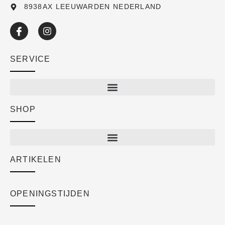
8938AX LEEUWARDEN NEDERLAND
SERVICE
SHOP
Shop
New arrivals
Sale
ARTIKELEN
Cart
Over ons
Checkout
Academy
OPENINGSTIJDEN
Mijn account
Klantenservice
Algemene voorwaarden