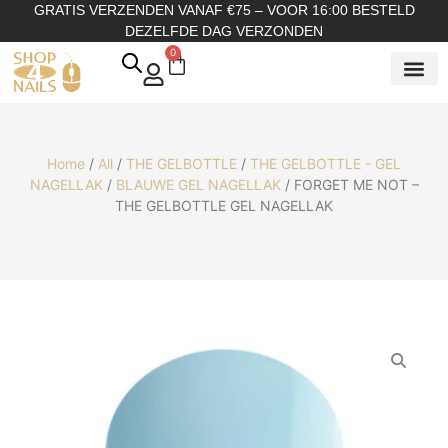
GRATIS VERZENDEN VANAF €75 – VOOR 16:00 BESTELD
DEZELFDE DAG VERZONDEN
0
SHOP OP
SHOP OP ME
OVER ONS
Home
/
All
/
THE GELBOTTLE
/
THE GELBOTTLE - GEL
NAGELLAK
/
BLAUWE GEL NAGELLAK
/ FORGET ME NOT –
THE GELBOTTLE GEL NAGELLAK