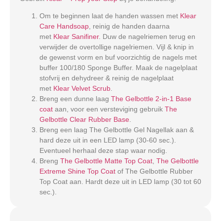
Om te beginnen laat de handen wassen met
Klear
Care Handsoap
, reinig de handen daarna
met
Klear Sanifiner
. Duw de nagelriemen terug en
verwijder de overtollige nagelriemen. Vijl & knip in
de gewenst vorm en buf voorzichtig de nagels met
buffer 100/180 Sponge Buffer. Maak de nagelplaat
stofvrij en dehydreer & reinig de nagelplaat
met
Klear Velvet Scrub
.
Breng een dunne laag
The Gelbottle 2-in-1 Base
coat
aan, voor een versteviging gebruik
The
Gelbottle Clear Rubber Base
.
Breng een laag The Gelbottle Gel Nagellak aan &
hard deze uit in een LED lamp (30-60 sec.).
Eventueel herhaal deze stap waar nodig.
Breng
The Gelbottle Matte Top Coat
,
The Gelbottle
Extreme Shine Top Coat
of The Gelbottle Rubber
Top Coat aan. Hardt deze uit in LED lamp (30 tot 60
sec.).