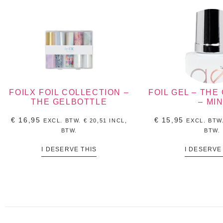
FOILX FOIL COLLECTION –
FOIL GEL – THE
THE GELBOTTLE
– MIN
€
16,95
€
15,95
EXCL. BTW.
€
20,51
INCL,
EXCL. BTW
BTW.
BTW.
I DESERVE THIS
I DESERVE