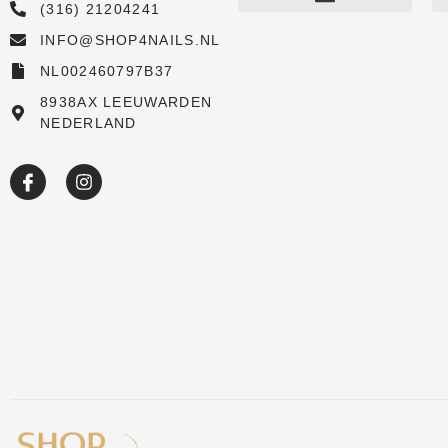
(316) 21204241
INFO@SHOP4NAILS.NL
Shop
NL002460797B37
New arrivals
8938AX LEEUWARDEN
NEDERLAND
Sale
Over ons
Academy
Klantenservice
Blog