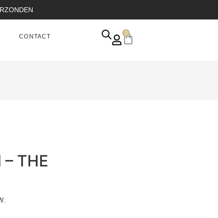
VERZONDEN
0
CONTACT
l – THE
W.