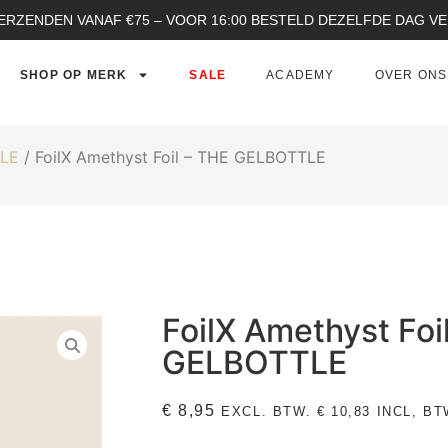
ERZENDEN VANAF €75 – VOOR 16:00 BESTELD DEZELFDE DAG 
SHOP OP MERK
SALE
ACADEMY
OVER ONS
TLE
/ FoilX Amethyst Foil – THE GELBOTTLE
FoilX Amethyst Foi
GELBOTTLE
€
8,95
EXCL. BTW.
€
10,83
INCL, BT