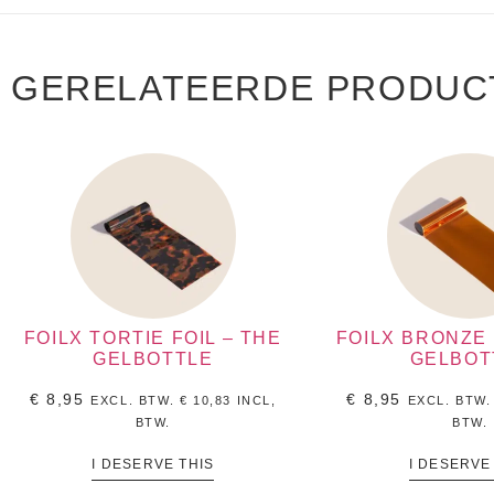
GERELATEERDE PRODUC
FOILX TORTIE FOIL – THE
FOILX BRONZE 
GELBOTTLE
GELBOT
€
8,95
€
8,95
EXCL. BTW.
€
10,83
INCL,
EXCL. BTW
BTW.
BTW.
I DESERVE THIS
I DESERVE