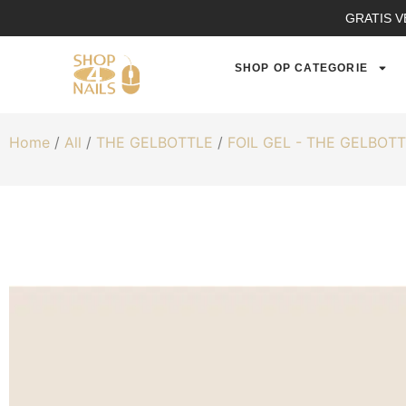
GRATIS V
SHOP OP CATEGORIE
Home
/
All
/
THE GELBOTTLE
/
FOIL GEL - THE GELBOT