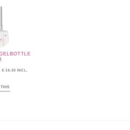
 GELBOTTLE
I
.
€
19,30
INCL,
 THIS