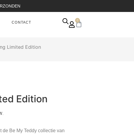
VERZONDEN
0
CONTACT
ng Limited Edition
ted Edition
W.
it de Be My Teddy collectie van