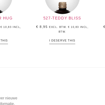
R HUG
527-TEDDY BLISS
€
8,95
.
€
10,83
INCL,
EXCL. BTW.
€
10,83
INCL,
BTW.
 THIS
I DESERVE THIS
over nieuwe
formatie.