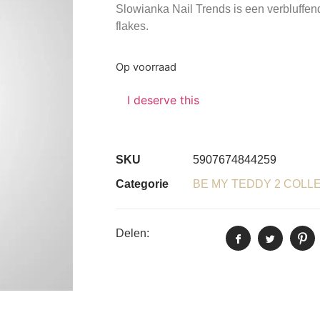
Slowianka Nail Trends is een verbluffende
flakes.
Op voorraad
I deserve this
SKU
5907674844259
Categorie
BE MY TEDDY 2 COLL
Delen: