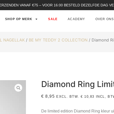
ERZENDEN VANAF €75 – VOOR 16:00 BESTELD DEZELFDE DAG 
SHOP OP MERK
SALE
ACADEMY
OVER ONS
L NAGELLAK
/
BE MY TEDDY 2 COLLECTION
/ Diamond Ri
Diamond Ring Limi
€
8,95
EXCL. BTW.
€
10,83
INCL, BT
De limited edition Diamond Ring kleur u