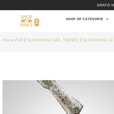
GRATIS V
SHOP OP CATEGORIE
Home
/
All
/
SLOWIANKA NAIL TRENDS
/
SLOWIANKA GE