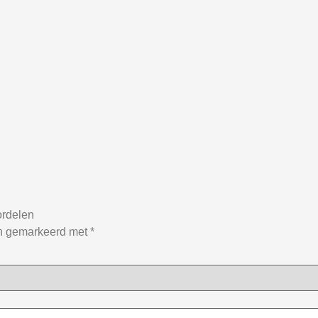
ordelen
jn gemarkeerd met
*