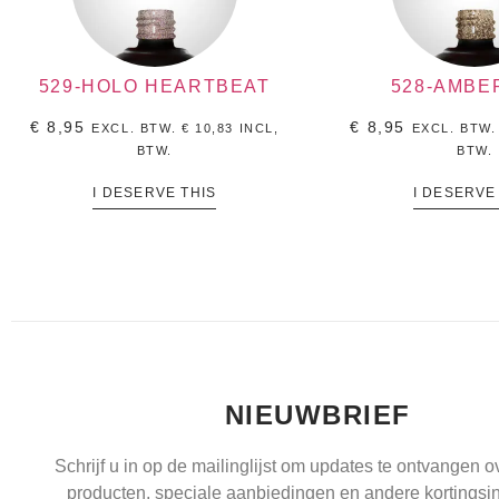
529-HOLO HEARTBEAT
528-AMBE
€
8,95
€
8,95
EXCL. BTW.
€
10,83
INCL,
EXCL. BTW
BTW.
BTW.
I DESERVE THIS
I DESERVE
NIEUWBRIEF
Schrijf u in op de mailinglijst om updates te ontvangen 
producten, speciale aanbiedingen en andere kortingsin