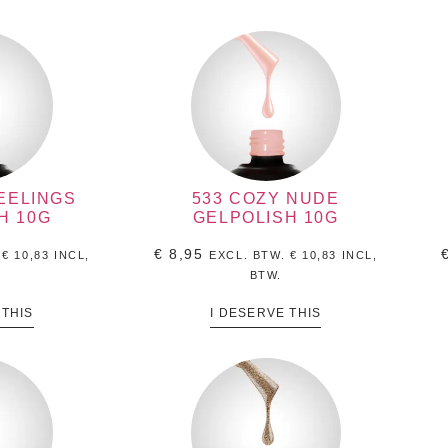
FEELINGS
533 COZY NUDE
H 10G
GELPOLISH 10G
€
8,95
.
€
10,83
INCL,
EXCL. BTW.
€
10,83
INCL,
BTW.
 THIS
I DESERVE THIS