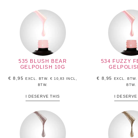
535 BLUSH BEAR
534 FUZZY 
GELPOLISH 10G
GELPOLIS
€
8,95
€
8,95
EXCL. BTW.
€
10,83
INCL,
EXCL. BTW
BTW.
BTW.
I DESERVE THIS
I DESERVE