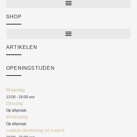
SHOP
Shop
New arrivals
Sale
ARTIKELEN
Cart
Over ons
Checkout
Academy
OPENINGSTIJDEN
Mijn account
Klantenservice
Algemene voorwaarden
Maandag
Blog
13:00 - 16:00 uur
Verzendkosten
Dinsdag
Privacyverklaring
Op afspraak
Woensdag
Herroepingsrecht
Op afspraak
Laatste donderdag vd maand
Klachten