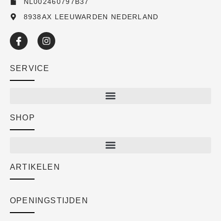
NL002460797B37
8938AX LEEUWARDEN NEDERLAND
SERVICE
SHOP
Shop
New arrivals
Sale
ARTIKELEN
Cart
Over ons
Checkout
Academy
OPENINGSTIJDEN
Mijn account
Klantenservice