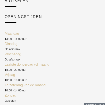
ARTIKELEN
Cart
Over ons
Checkout
Academy
OPENINGSTIJDEN
Mijn account
Klantenservice
Algemene voorwaarden
Maandag
Blog
13:00 - 16:00 uur
Verzendkosten
Dinsdag
Privacyverklaring
Op afspraak
Woensdag
Herroepingsrecht
Op afspraak
Laatste donderdag vd maand
Klachten
18:00 - 21:00 uur
Vrijdag
10:00 - 16:00 uur
1e zaterdag van de maand
10:00 - 14:00 uur
Zondag
Gesloten