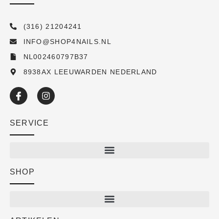
(316) 21204241
INFO@SHOP4NAILS.NL
NL002460797B37
8938AX LEEUWARDEN NEDERLAND
SERVICE
SHOP
Shop
New arrivals
Sale