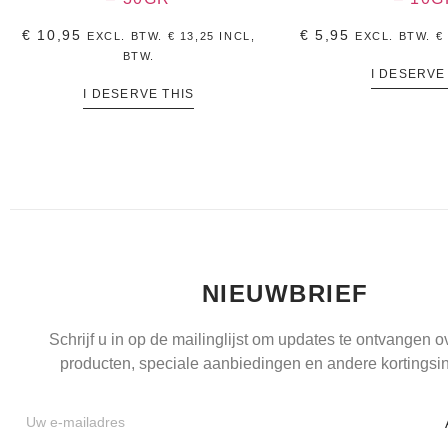
€
10,95
€
5,95
EXCL. BTW.
€
13,25
INCL,
EXCL. BTW.
€
BTW.
I DESERVE
I DESERVE THIS
NIEUWBRIEF
Schrijf u in op de mailinglijst om updates te ontvangen 
producten, speciale aanbiedingen en andere kortingsin