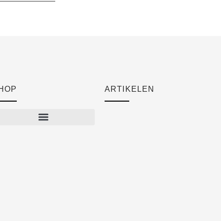
HOP
ARTIKELEN
Cart
Checkout
Mijn account
Algemene voorwaarden
Verzendkosten