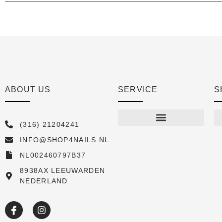
ABOUT US
SERVICE
S
(316) 21204241
INFO@SHOP4NAILS.NL
Shop
NL002460797B37
New arrivals
8938AX LEEUWARDEN
NEDERLAND
Sale
Over ons
Academy