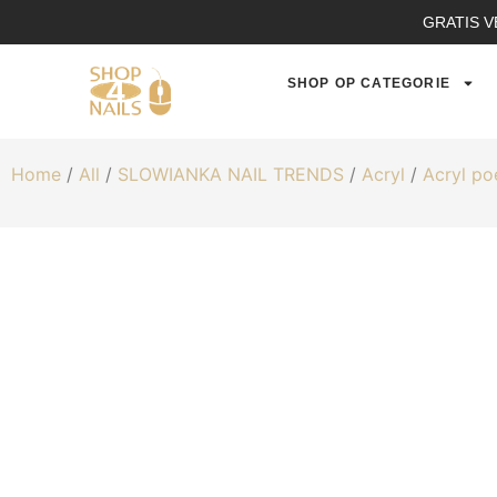
GRATIS V
SHOP OP CATEGORIE
Home
/
All
/
SLOWIANKA NAIL TRENDS
/
Acryl
/
Acryl po