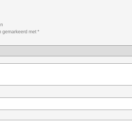
en
jn gemarkeerd met
*