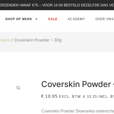
ERZENDEN VANAF €75 – VOOR 16:00 BESTELD DEZELFDE DAG 
SHOP OP MERK
SALE
ACADEMY
OVER ONS
eders
/ Coverskin Powder – 30g
Coverskin Powder 
€
10,95
EXCL. BTW.
€
13,25
INCL, B
Coverskin Powder Slowianka onderschei