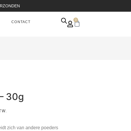
VERZONDEN
0
CONTACT
– 30g
TW.
dt zich van andere poeders