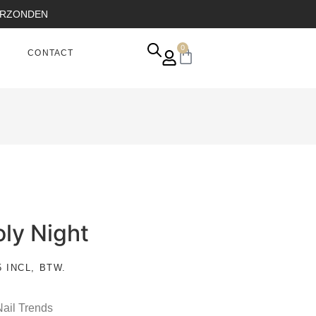
VERZONDEN
0
CONTACT
ly Night
5
INCL, BTW.
Nail Trends