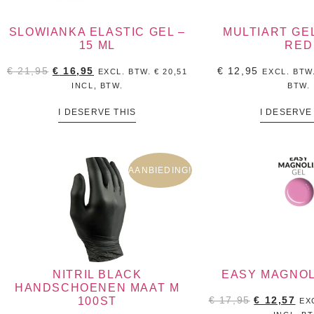
SLOWIANKA ELASTIC GEL –
MULTIART GE
15 ML
RED
€
21,95
€
16,95
€
12,95
EXCL. BTW.
€
20,51
EXCL. BTW
INCL, BTW.
BTW.
I DESERVE THIS
I DESERVE
AANBIEDING!
NITRIL BLACK
EASY MAGNOL
HANDSCHOENEN MAAT M
100ST
€
17,95
€
12,57
EX