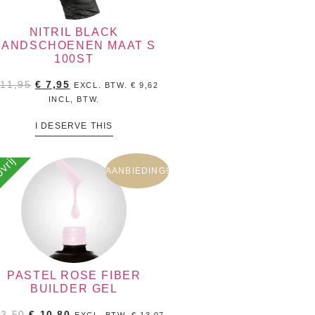
NITRIL BLACK
HANDSCHOENEN MAAT S
100ST
11,95
€
7,95
EXCL. BTW.
€
9,62
INCL, BTW.
I DESERVE THIS
vrij
AANBIEDING!
PASTEL ROSE FIBER
BUILDER GEL
3,50
€
10,80
EXCL. BTW.
€
13,07