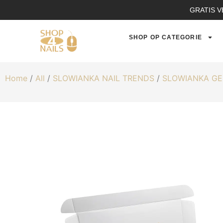
GRATIS V
SHOP OP CATEGORIE
Home
/
All
/
SLOWIANKA NAIL TRENDS
/
SLOWIANKA GE