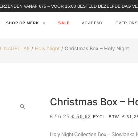
ERZENDEN VANAF €75 – VOOR 16:00 BESTELD DEZELFDE DAG 
SHOP OP MERK
SALE
ACADEMY
OVER ONS
L NAGELLAK
/
Holy Night
/ Christmas Box – Holy Night
Christmas Box – Ho
€
56,25
€
50,62
EXCL. BTW.
€
61,2
Holy Night Collection Box – Slowianka 