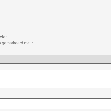
delen
jn gemarkeerd met
*