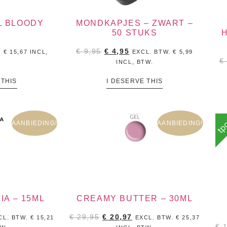
L BLOODY
MONDKAPJES – ZWART –
50 STUKS
€
9,95
€
4,95
.
€
15,67
INCL,
EXCL. BTW.
€
5,99
€
INCL, BTW.
 THIS
I DESERVE THIS
tpo
AANBIEDING!
AANBIEDING!
IA – 15ML
CREAMY BUTTER – 30ML
€
29,95
€
20,97
CL. BTW.
€
15,21
EXCL. BTW.
€
25,37
€
1