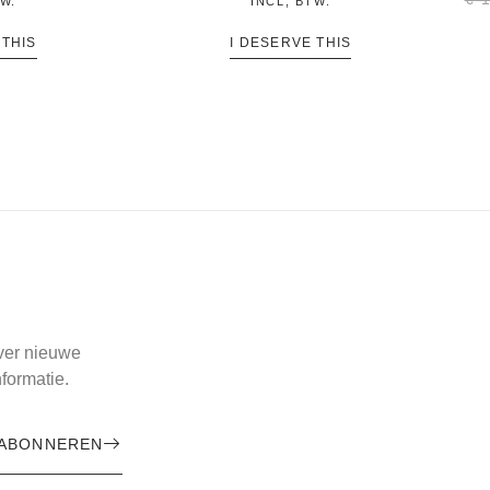
TW.
INCL, BTW.
 THIS
I DESERVE THIS
over nieuwe
formatie.
ABONNEREN