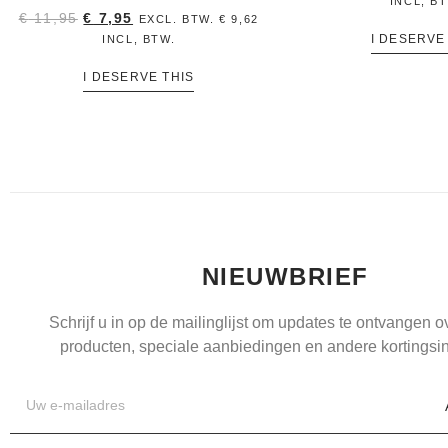
INCL, B
€
11,95
€
7,95
EXCL. BTW.
€
9,62
I DESERVE
INCL, BTW.
I DESERVE THIS
NIEUWBRIEF
Schrijf u in op de mailinglijst om updates te ontvangen 
producten, speciale aanbiedingen en andere kortingsin