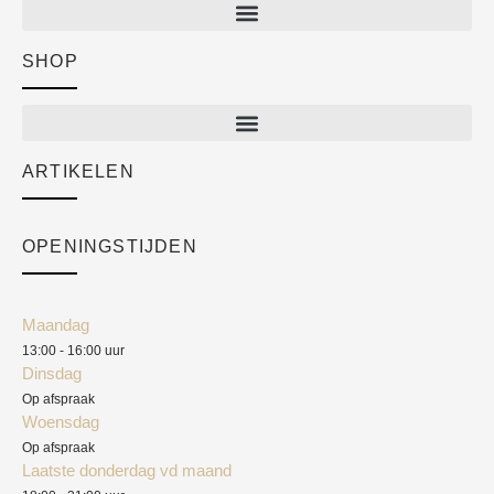
SHOP
Shop
New arrivals
Sale
ARTIKELEN
Cart
Over ons
Checkout
Academy
OPENINGSTIJDEN
Mijn account
Klantenservice
Algemene voorwaarden
Maandag
Blog
13:00 - 16:00 uur
Verzendkosten
Dinsdag
Privacyverklaring
Op afspraak
Woensdag
Herroepingsrecht
Op afspraak
Laatste donderdag vd maand
Klachten