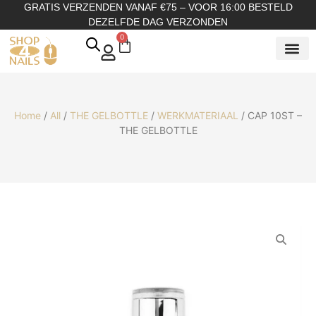
GRATIS VERZENDEN VANAF €75 – VOOR 16:00 BESTELD
DEZELFDE DAG VERZONDEN
0
SHOP OP
SHOP OP ME
OVER ONS
Home
/
All
/
THE GELBOTTLE
/
WERKMATERIAAL
/ CAP 10ST –
THE GELBOTTLE