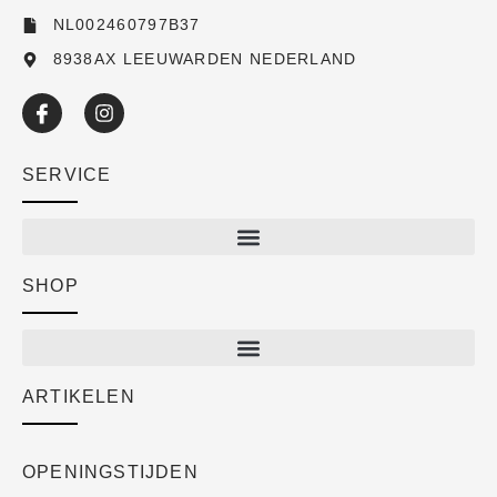
NL002460797B37
8938AX LEEUWARDEN NEDERLAND
SERVICE
SHOP
Shop
New arrivals
Sale
ARTIKELEN
Cart
Over ons
Checkout
Academy
OPENINGSTIJDEN
Mijn account