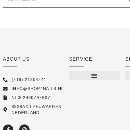
ABOUT US
SERVICE
S
(316) 21204241
INFO@SHOP4NAILS.NL
Shop
NL002460797B37
New arrivals
8938AX LEEUWARDEN
NEDERLAND
Sale
Over ons