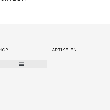
HOP
ARTIKELEN
Cart
Checkout
Mijn account
Algemene voorwaarden