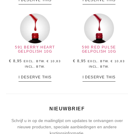
591 BERRY HEART
590 RED PULSE
GELPOLISH 10G
GELPOLISH 10G
€
8,95
€
8,95
EXCL. BTW.
€
10,83
EXCL. BTW.
€
10,83
INCL, BTW.
INCL, BTW.
I DESERVE THIS
I DESERVE THIS
NIEUWBRIEF
Schrijf u in op de mailinglijst om updates te ontvangen over
nieuwe producten, speciale aanbiedingen en andere
kortingsinformatie.