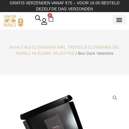
GRATIS VERZENDEN VANAF €75 – VOOR 16:00 BESTELD
DEZELFDE DAG VERZONDEN
0
SHOP OP
SHOP OP ME
OVER ONS
Home
/
All
/
SLOWIANKA NAIL TRENDS
/
SLOWIANKA GEL
NAGELLAK
/
DARK VALENTINE
/ Box Dark Valentine