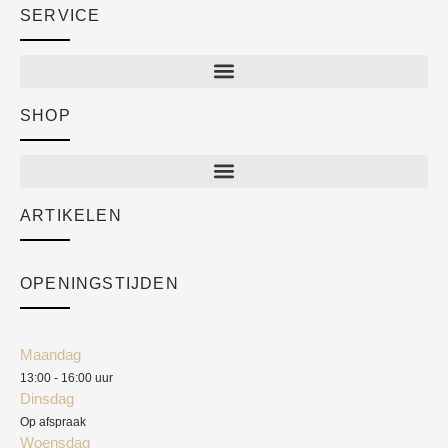
SERVICE
SHOP
Shop
New arrivals
Sale
ARTIKELEN
Cart
Over ons
Checkout
Academy
OPENINGSTIJDEN
Mijn account
Klantenservice
Algemene voorwaarden
Maandag
Blog
13:00 - 16:00 uur
Verzendkosten
Dinsdag
Privacyverklaring
Op afspraak
Woensdag