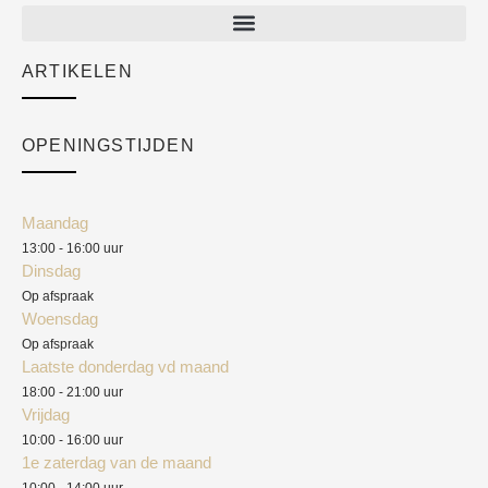
New arrivals
Sale
ARTIKELEN
Cart
Over ons
Checkout
Academy
OPENINGSTIJDEN
Mijn account
Klantenservice
Algemene voorwaarden
Maandag
Blog
13:00 - 16:00 uur
Verzendkosten
Dinsdag
Privacyverklaring
Op afspraak
Woensdag
Herroepingsrecht
Op afspraak
Laatste donderdag vd maand
Klachten
18:00 - 21:00 uur
Vrijdag
10:00 - 16:00 uur
1e zaterdag van de maand
10:00 - 14:00 uur