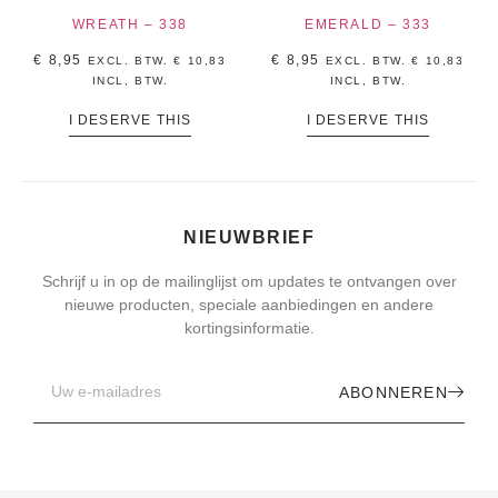
WREATH – 338
EMERALD – 333
€
8,95
€
8,95
EXCL. BTW.
€
10,83
EXCL. BTW.
€
10,83
INCL, BTW.
INCL, BTW.
I DESERVE THIS
I DESERVE THIS
NIEUWBRIEF
Schrijf u in op de mailinglijst om updates te ontvangen over
nieuwe producten, speciale aanbiedingen en andere
kortingsinformatie.
ABONNEREN