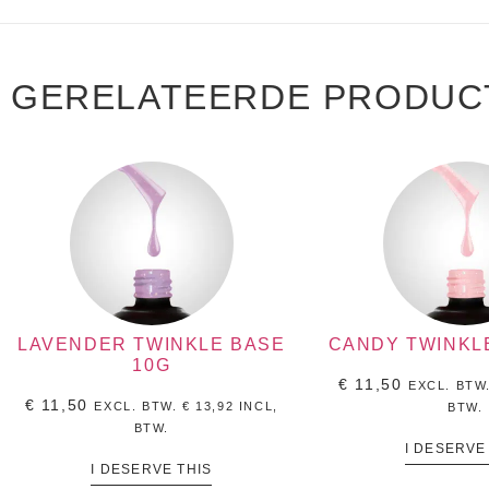
GERELATEERDE PRODUC
LAVENDER TWINKLE BASE
CANDY TWINKL
10G
€
11,50
EXCL. BTW
€
11,50
EXCL. BTW.
€
13,92
INCL,
BTW.
BTW.
I DESERVE
I DESERVE THIS