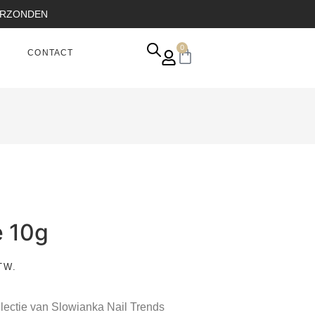
VERZONDEN
0
CONTACT
e 10g
TW.
llectie van Slowianka Nail Trends