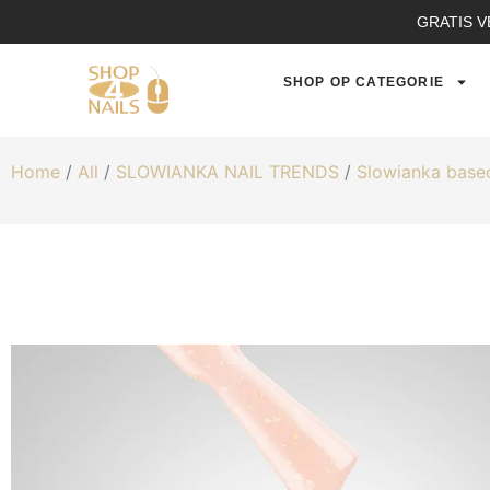
GRATIS V
SHOP OP CATEGORIE
Home
/
All
/
SLOWIANKA NAIL TRENDS
/
Slowianka base