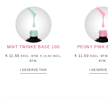
MINT TWINKE BASE 10G
PEONY PINK 
€
11,50
€
11,50
EXCL. BTW.
€
13,92
INCL,
EXCL. BTW
BTW.
BTW.
I DESERVE THIS
I DESERVE