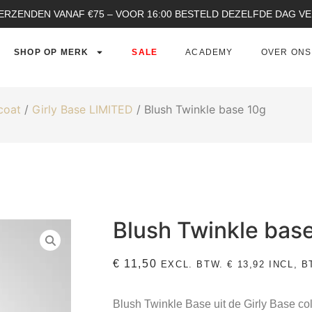
ERZENDEN VANAF €75 – VOOR 16:00 BESTELD DEZELFDE DAG 
SHOP OP MERK
SALE
ACADEMY
OVER ONS
coat
/
Girly Base LIMITED
/ Blush Twinkle base 10g
Blush Twinkle bas
€
11,50
EXCL. BTW.
€
13,92
INCL, B
Blush Twinkle Base uit de Girly Base co