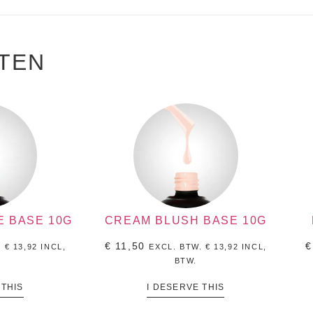
TEN
E BASE 10G
CREAM BLUSH BASE 10G
€
11,50
€
.
€
13,92
INCL,
EXCL. BTW.
€
13,92
INCL,
BTW.
 THIS
I DESERVE THIS