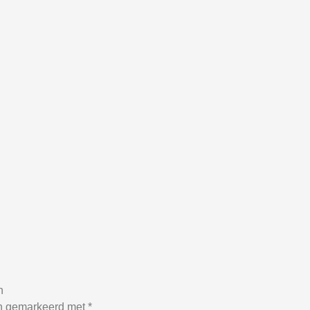
n
jn gemarkeerd met
*