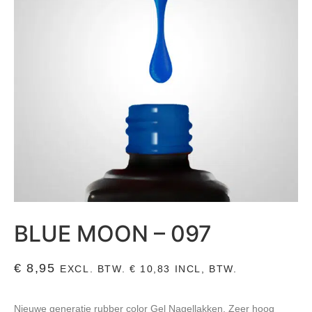
BLUE MOON – 097
€
8,95
EXCL. BTW.
€
10,83
INCL, BTW.
Nieuwe generatie rubber color Gel Nagellakken. Zeer hoog