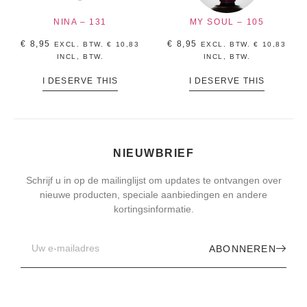
NINA – 131
MY SOUL – 105
€
8,95
€
8,95
EXCL. BTW.
€
10,83
EXCL. BTW.
€
10,83
INCL, BTW.
INCL, BTW.
I DESERVE THIS
I DESERVE THIS
NIEUWBRIEF
Schrijf u in op de mailinglijst om updates te ontvangen over
nieuwe producten, speciale aanbiedingen en andere
kortingsinformatie.
ABONNEREN