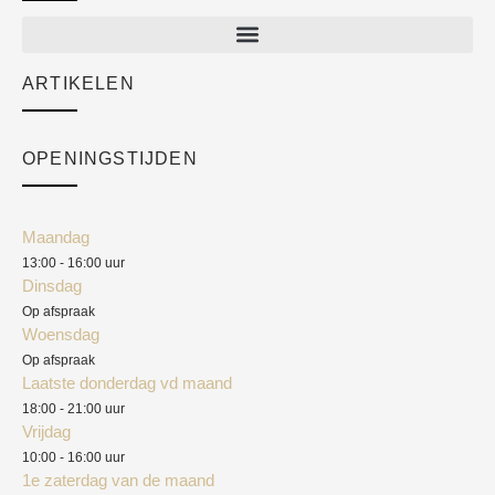
New arrivals
Sale
ARTIKELEN
Cart
Over ons
Checkout
Academy
OPENINGSTIJDEN
Mijn account
Klantenservice
Algemene voorwaarden
Maandag
Blog
13:00 - 16:00 uur
Verzendkosten
Dinsdag
Privacyverklaring
Op afspraak
Woensdag
Herroepingsrecht
Op afspraak
Laatste donderdag vd maand
Klachten
18:00 - 21:00 uur
Vrijdag
10:00 - 16:00 uur
1e zaterdag van de maand