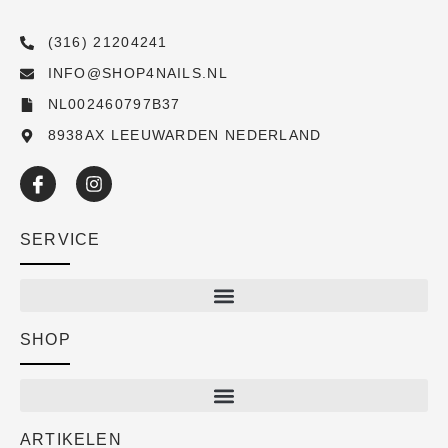
(316) 21204241
INFO@SHOP4NAILS.NL
NL002460797B37
8938AX LEEUWARDEN NEDERLAND
SERVICE
SHOP
Shop
New arrivals
Sale
ARTIKELEN
Cart