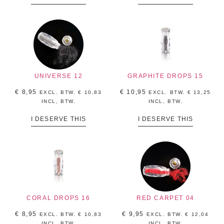
UNIVERSE 12
GRAPHITE DROPS 15
€
8,95
€
10,95
EXCL. BTW.
€
10,83
EXCL. BTW.
€
13,25
INCL, BTW.
INCL, BTW.
I DESERVE THIS
I DESERVE THIS
CORAL DROPS 16
RED CARPET 04
€
8,95
€
9,95
EXCL. BTW.
€
10,83
EXCL. BTW.
€
12,04
INCL, BTW.
INCL, BTW.