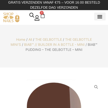
GRATIS VERZENDEN VANAF €75 – VOOR 16:00 BESTELD
DEZELFDE DAG VERZONDEN
0
SHOP OP
SHOP OP ME
OVER ONS
Home
/
All
/
THE GELBOTTLE
/
THE GELBOTTLE
MINI'S
/
BIAB™ // BUILDER IN A BOTTLE - MINI
/ BIAB™
PUDDING – THE GELBOTTLE – MINI