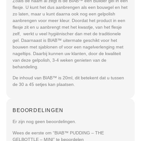
Zoals de naam al zegt is de BIAB™ een Builder gel in een
flesje. U kunt het dus aanbrengen als een bouwgel en het
zo laten, maar u kunt daarna ook nog een gelpolish
aanbrengen voor meer kleur. Doordat het product in een
flesje zit en u aanbrengt met het kwastje, van het flesje
zelf, werkt u veel hygiënischer dan met de traditionele
gel. Daarnaast is BIAB™ uitermate geschikt voor het
bouwen met sjablonen of voor een nagelverlenging met
nageltips. Daarbij kunnen uw klanten, door de kwaliteit
van deze gelpolish, 3-4 weken genieten van de
behandeling.
De inhoud van BIAB™ is 20ml, dit betekent dat u tussen
de 30 a 45 setjes kan plaatsen.
BEOORDELINGEN
Er zijn nog geen beoordelingen.
Wees de eerste om “BIAB™ PUDDING – THE
GELBOTTLE – MINI” te beoordelen