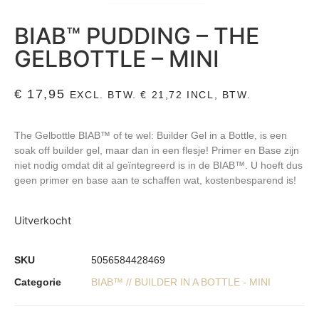
BIAB™ PUDDING – THE
GELBOTTLE – MINI
€
17,95
EXCL. BTW.
€
21,72
INCL, BTW.
The Gelbottle BIAB™ of te wel: Builder Gel in a Bottle, is een
soak off builder gel, maar dan in een flesje! Primer en Base zijn
niet nodig omdat dit al geïntegreerd is in de BIAB™. U hoeft dus
geen primer en base aan te schaffen wat, kostenbesparend is!
Uitverkocht
SKU
5056584428469
Categorie
BIAB™ // BUILDER IN A BOTTLE - MINI