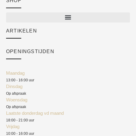
SHOP
Shop
New arrivals
Sale
ARTIKELEN
Cart
Over ons
Checkout
Academy
OPENINGSTIJDEN
Mijn account
Klantenservice
Algemene voorwaarden
Maandag
Blog
13:00 - 16:00 uur
Verzendkosten
Dinsdag
Privacyverklaring
Op afspraak
Woensdag
Herroepingsrecht
Op afspraak
Laatste donderdag vd maand
Klachten
18:00 - 21:00 uur
Vrijdag
10:00 - 16:00 uur