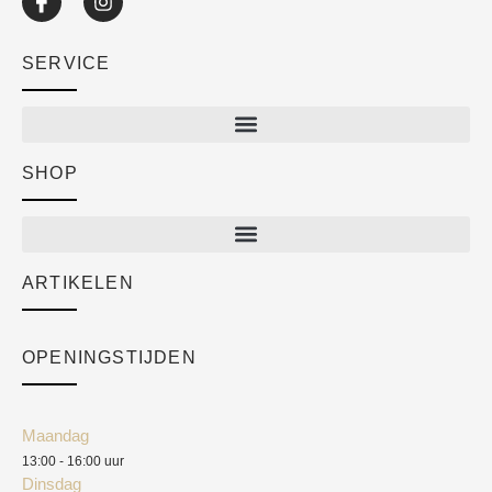
SERVICE
SHOP
Shop
New arrivals
Sale
ARTIKELEN
Cart
Over ons
Checkout
Academy
OPENINGSTIJDEN
Mijn account
Klantenservice
Algemene voorwaarden
Maandag
Blog
13:00 - 16:00 uur
Verzendkosten
Dinsdag