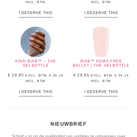
INCL, BTW.
INCL, BTW.
I DESERVE THIS
I DESERVE THIS
KIND BIAB™ – THE
BIAB™ HEMA-FREE
GELBOTTLE
BALLET | THE GELBOTTLE
€
29,95
€
29,95
EXCL. BTW.
€
36,24
EXCL. BTW.
€
36,24
INCL, BTW.
INCL, BTW.
I DESERVE THIS
I DESERVE THIS
NIEUWBRIEF
Schrijf u in op de mailinglijst om updates te ontvangen over