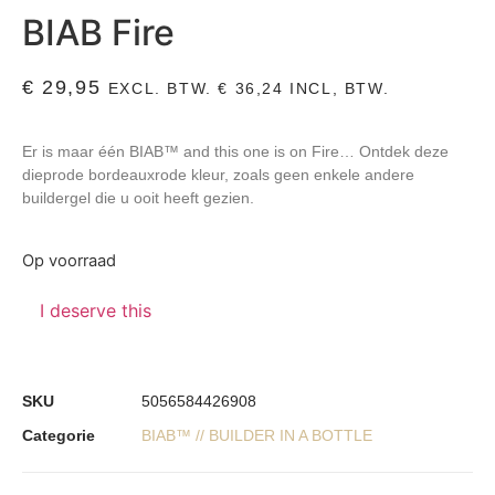
BIAB Fire
€
29,95
EXCL. BTW.
€
36,24
INCL, BTW.
Er is maar één BIAB™ and this one is on Fire… Ontdek deze
dieprode bordeauxrode kleur, zoals geen enkele andere
buildergel die u ooit heeft gezien.
Op voorraad
I deserve this
SKU
5056584426908
Categorie
BIAB™ // BUILDER IN A BOTTLE