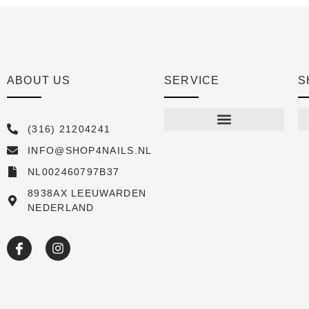
ABOUT US
SERVICE
S
(316) 21204241
INFO@SHOP4NAILS.NL
Shop
NL002460797B37
New arrivals
8938AX LEEUWARDEN
NEDERLAND
Sale
Over ons
Academy
Klantenservice