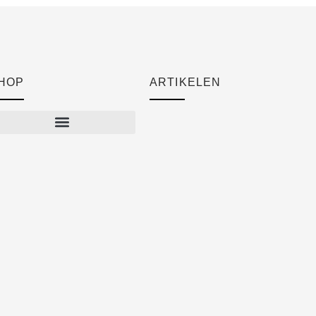
HOP
ARTIKELEN
Cart
Checkout
Mijn account
Algemene voorwaarden
Verzendkosten
Privacyverklaring