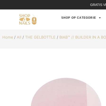
GRATIS V
SHOP OP CATEGORIE
Home
/
All
/
THE GELBOTTLE
/
BIAB™ // BUILDER IN A B