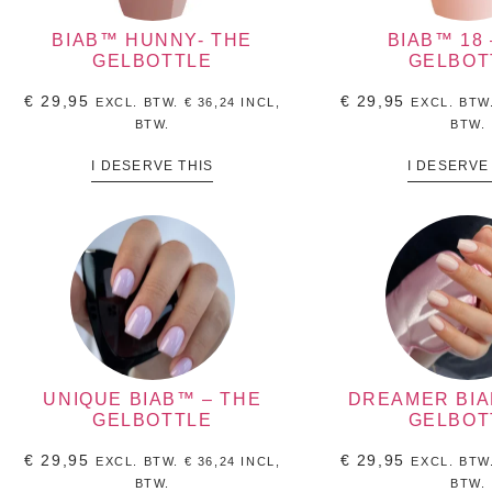
BIAB™ HUNNY- THE
BIAB™ 18 
GELBOTTLE
GELBOT
€
29,95
€
29,95
EXCL. BTW.
€
36,24
INCL,
EXCL. BTW
BTW.
BTW.
I DESERVE THIS
I DESERVE
UNIQUE BIAB™ – THE
DREAMER BIA
GELBOTTLE
GELBOT
€
29,95
€
29,95
EXCL. BTW.
€
36,24
INCL,
EXCL. BTW
BTW.
BTW.