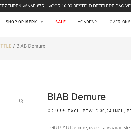
ERZENDEN VANAF €75 – VOOR 16:00 BESTELD DEZELFDE DAG 
SHOP OP MERK
SALE
ACADEMY
OVER ONS
OTTLE
/ BIAB Demure
BIAB Demure
€
29,95
EXCL. BTW.
€
36,24
INCL, B
TGB BIAB Demure, is de transparantste