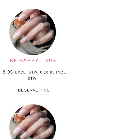
BE HAPPY – 395
€
8,95
EXCL. BTW.
€
10,83
INCL,
BTW.
I DESERVE THIS