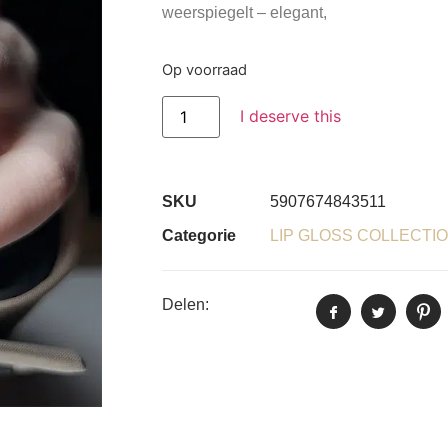
weerspiegelt – elegant,
Op voorraad
I deserve this
SKU
5907674843511
Categorie
LIP GLOSS COLLECTI
Delen: