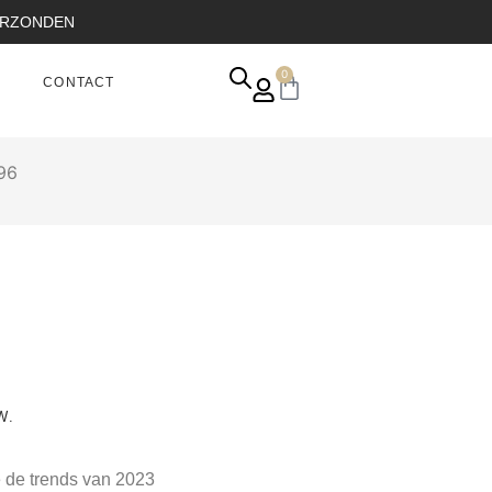
VERZONDEN
0
CONTACT
96
6
W.
e de trends van 2023