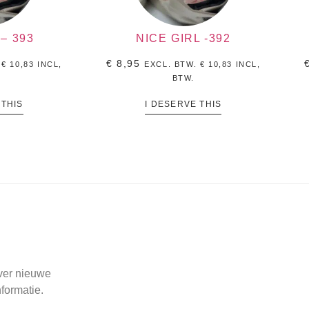
– 393
NICE GIRL -392
€
8,95
.
€
10,83
INCL,
EXCL. BTW.
€
10,83
INCL,
BTW.
 THIS
I DESERVE THIS
over nieuwe
formatie.