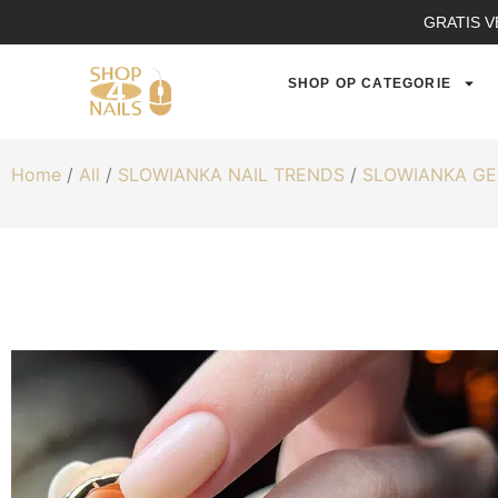
GRATIS V
SHOP OP CATEGORIE
Home
/
All
/
SLOWIANKA NAIL TRENDS
/
SLOWIANKA GE