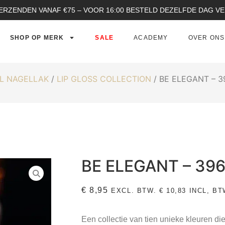
ERZENDEN VANAF €75 – VOOR 16:00 BESTELD DEZELFDE DAG 
SHOP OP MERK
SALE
ACADEMY
OVER ONS
L NAGELLAK
/
LIP GLOSS COLLECTION
/ BE ELEGANT – 3
BE ELEGANT – 39
€
8,95
EXCL. BTW.
€
10,83
INCL, BT
Een collectie van tien unieke kleuren di