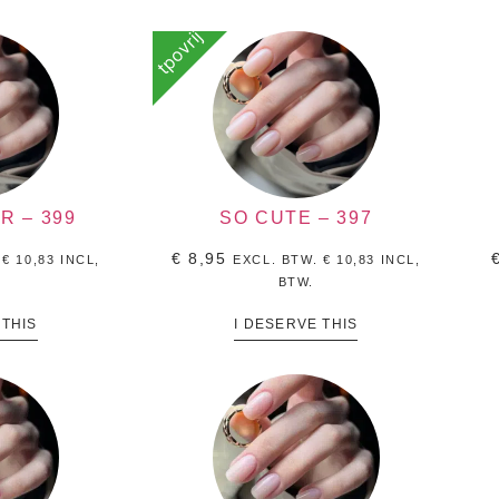
tpovrij
R – 399
SO CUTE – 397
€
8,95
.
€
10,83
INCL,
EXCL. BTW.
€
10,83
INCL,
BTW.
 THIS
I DESERVE THIS