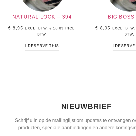
NATURAL LOOK – 394
BIG BOSS 
€
8,95
€
8,95
EXCL. BTW.
€
10,83
INCL,
EXCL. BTW
BTW.
BTW.
I DESERVE THIS
I DESERVE
NIEUWBRIEF
Schrijf u in op de mailinglijst om updates te ontvangen 
producten, speciale aanbiedingen en andere kortingsin