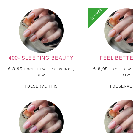
tpovrij
400- SLEEPING BEAUTY
FEEL BETTE
€
8,95
€
8,95
EXCL. BTW.
€
10,83
INCL,
EXCL. BTW
BTW.
BTW.
I DESERVE THIS
I DESERVE