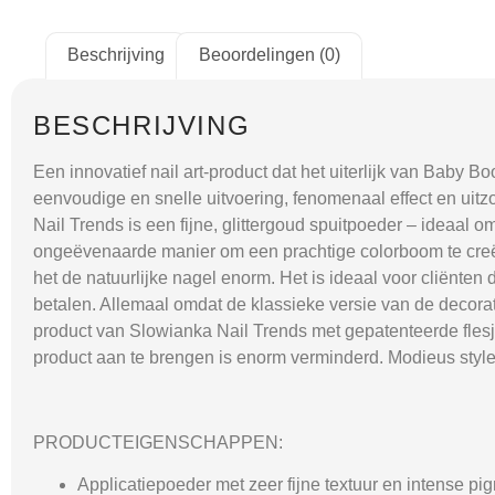
Beschrijving
Beoordelingen (0)
BESCHRIJVING
Een innovatief nail art-product dat het uiterlijk van Baby B
eenvoudige en snelle uitvoering, fenomenaal effect en ui
Nail Trends is een fijne, glittergoud spuitpoeder – ideaal
ongeëvenaarde manier om een prachtige colorboom te creëre
het de natuurlijke nagel enorm. Het is ideaal voor cliënt
betalen. Allemaal omdat de klassieke versie van de decora
product van Slowianka Nail Trends met gepatenteerde flesje
product aan te brengen is enorm verminderd. Modieus stylen
PRODUCTEIGENSCHAPPEN:
Applicatiepoeder met zeer fijne textuur en intense pi