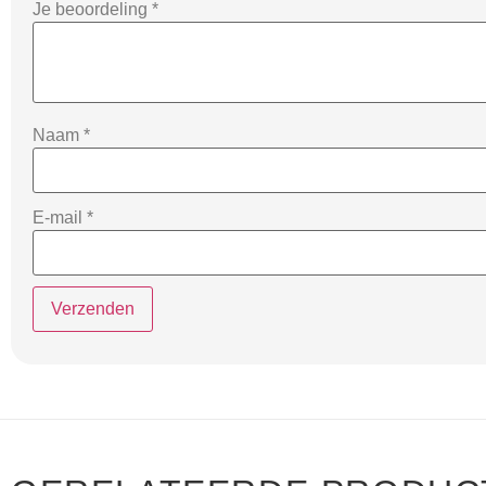
Je beoordeling
*
Naam
*
E-mail
*