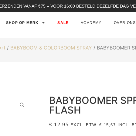
ERZENDEN VANAF €75 – VOOR 16:00 BESTELD DEZELFDE DAG 
SHOP OP MERK
SALE
ACADEMY
OVER ONS
Art
/
BABYBOOM & COLORBOOM SPRAY
/ BABYBOOMER S
BABYBOOMER SP
FLASH
€
12,95
EXCL. BTW.
€
15,67
INCL, B