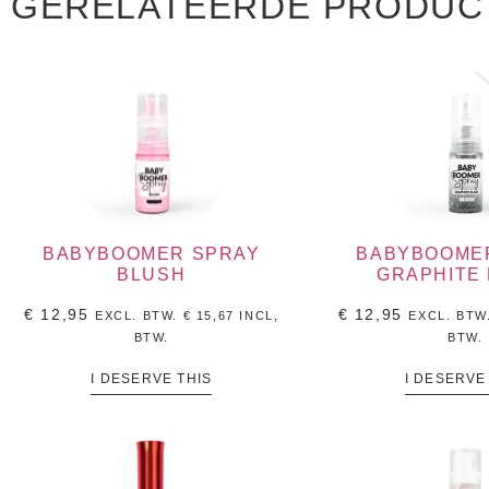
GERELATEERDE PRODUC
BABYBOOMER SPRAY
BABYBOOME
BLUSH
GRAPHITE
€
12,95
€
12,95
EXCL. BTW.
€
15,67
INCL,
EXCL. BTW
BTW.
BTW.
I DESERVE THIS
I DESERVE