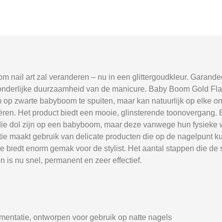
oom nail art zal veranderen – nu in een glittergoudkleur. Garand
tzonderlijke duurzaamheid van de manicure. Baby Boom Gold Fl
 om op zwarte babyboom te spuiten, maar kan natuurlijk op elke 
n. Het product biedt een mooie, glinsterende toonovergang. Bov
en die dol zijn op een babyboom, maar deze vanwege hun fysieke
tie maakt gebruik van delicate producten die op de nagelpunt k
 biedt enorm gemak voor de stylist. Het aantal stappen die de 
 is nu snel, permanent en zeer effectief.
gmentatie, ontworpen voor gebruik op natte nagels