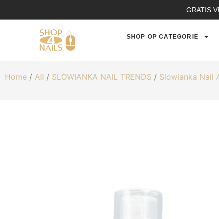
GRATIS V
SHOP OP CATEGORIE
Home
/
All
/
SLOWIANKA NAIL TRENDS
/
Slowianka Nail 