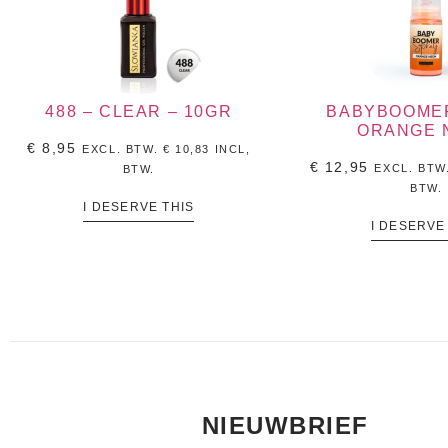
488 – CLEAR – 10GR
BABYBOOME
ORANGE 
€
8,95
EXCL. BTW.
€
10,83
INCL,
€
12,95
EXCL. BTW
BTW.
BTW.
I DESERVE THIS
I DESERVE
NIEUWBRIEF