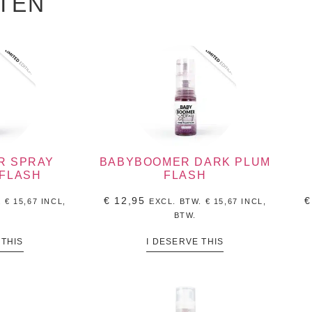
TEN
R SPRAY
BABYBOOMER DARK PLUM
 FLASH
FLASH
€
12,95
€
.
€
15,67
INCL,
EXCL. BTW.
€
15,67
INCL,
BTW.
 THIS
I DESERVE THIS