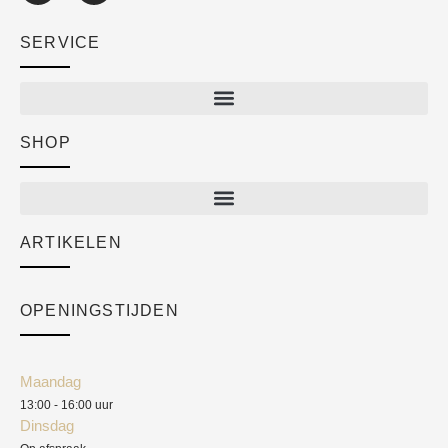
SERVICE
SHOP
Shop
New arrivals
Sale
ARTIKELEN
Cart
Over ons
Checkout
Academy
OPENINGSTIJDEN
Mijn account
Klantenservice
Algemene voorwaarden
Maandag
Blog
13:00 - 16:00 uur
Verzendkosten
Dinsdag
Privacyverklaring