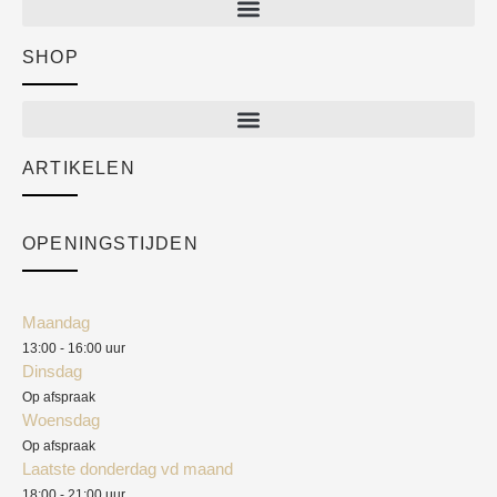
SHOP
Shop
New arrivals
Sale
ARTIKELEN
Cart
Over ons
Checkout
Academy
OPENINGSTIJDEN
Mijn account
Klantenservice
Algemene voorwaarden
Maandag
Blog
13:00 - 16:00 uur
Verzendkosten
Dinsdag
Privacyverklaring
Op afspraak
Woensdag
Herroepingsrecht
Op afspraak
Laatste donderdag vd maand
Klachten
18:00 - 21:00 uur