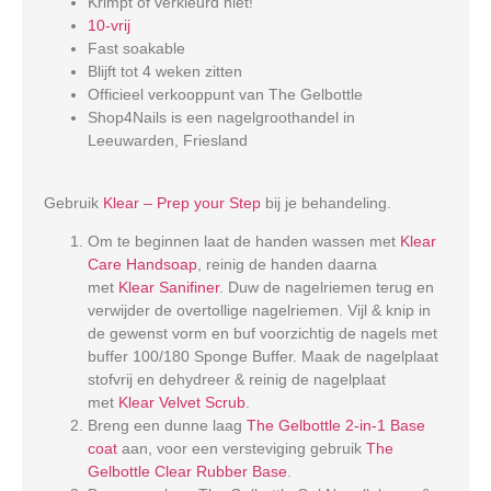
Krimpt of verkleurd niet!
10-vrij
Fast soakable
Blijft tot 4 weken zitten
Officieel verkooppunt van The Gelbottle
Shop4Nails is een nagelgroothandel in
Leeuwarden, Friesland
Gebruik
Klear – Prep your Step
bij je behandeling.
Om te beginnen laat de handen wassen met
Klear
Care Handsoap
, reinig de handen daarna
met
Klear Sanifiner
. Duw de nagelriemen terug en
verwijder de overtollige nagelriemen. Vijl & knip in
de gewenst vorm en buf voorzichtig de nagels met
buffer 100/180 Sponge Buffer. Maak de nagelplaat
stofvrij en dehydreer & reinig de nagelplaat
met
Klear Velvet Scrub
.
Breng een dunne laag
The Gelbottle 2-in-1 Base
coat
aan, voor een versteviging gebruik
The
Gelbottle Clear Rubber Base
.