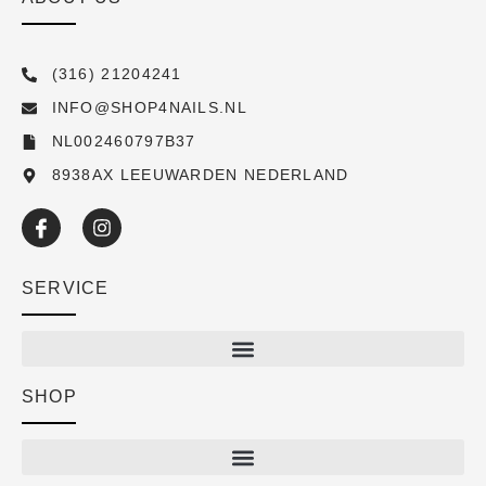
(316) 21204241
INFO@SHOP4NAILS.NL
NL002460797B37
8938AX LEEUWARDEN NEDERLAND
SERVICE
SHOP
Shop
New arrivals