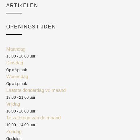
Sale
ARTIKELEN
Cart
Over ons
Checkout
Academy
OPENINGSTIJDEN
Mijn account
Klantenservice
Algemene voorwaarden
Maandag
Blog
13:00 - 16:00 uur
Verzendkosten
Dinsdag
Privacyverklaring
Op afspraak
Woensdag
Herroepingsrecht
Op afspraak
Laatste donderdag vd maand
Klachten
18:00 - 21:00 uur
Vrijdag
10:00 - 16:00 uur
1e zaterdag van de maand
10:00 - 14:00 uur
Zondag
Gesloten