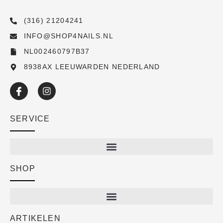
(316) 21204241
INFO@SHOP4NAILS.NL
NL002460797B37
8938AX LEEUWARDEN NEDERLAND
SERVICE
SHOP
Shop
New arrivals
Sale
ARTIKELEN
Cart