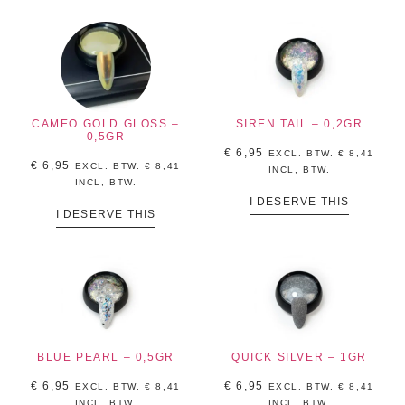
CAMEO GOLD GLOSS –
SIREN TAIL – 0,2GR
0,5GR
€
6,95
EXCL. BTW.
€
8,41
€
6,95
EXCL. BTW.
€
8,41
INCL, BTW.
INCL, BTW.
I DESERVE THIS
I DESERVE THIS
BLUE PEARL – 0,5GR
QUICK SILVER – 1GR
€
6,95
€
6,95
EXCL. BTW.
€
8,41
EXCL. BTW.
€
8,41
INCL, BTW.
INCL, BTW.