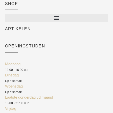
SHOP
Shop
New arrivals
Sale
ARTIKELEN
Cart
Over ons
Checkout
Academy
OPENINGSTIJDEN
Mijn account
Klantenservice
Algemene voorwaarden
Maandag
Blog
13:00 - 16:00 uur
Verzendkosten
Dinsdag
Privacyverklaring
Op afspraak
Woensdag
Herroepingsrecht
Op afspraak
Laatste donderdag vd maand
Klachten
18:00 - 21:00 uur
Vrijdag