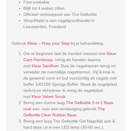
Fast soakable
Blijft tot 4 weken zitten
Officieel verkooppunt van The Gelbottle
Shop4Nails is een nagelgroothandel in
Leeuwarden, Friesland
Gebruik
Klear – Prep your Step
bij je behandeling.
Om te beginnen laat de handen wassen met
Klear
Care Handsoap
, reinig de handen daarna
met
Klear Sanifiner
. Duw de nagelriemen terug en
verwijder de overtollige nagelriemen. Vijl & knip in
de gewenst vorm en buf voorzichtig de nagels met
buffer 100/180 Sponge Buffer. Maak de nagelplaat
stofvrij en dehydreer & reinig de nagelplaat
met
Klear Velvet Scrub
.
Breng een dunne laag
The Gelbottle 2-in-1 Base
coat
aan, voor een versteviging gebruik
The
Gelbottle Clear Rubber Base
.
Breng een laag The Gelbottle Gel Nagellak aan &
hard deze uit in een LED lamp (30-60 sec.).